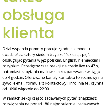
obsługa
klienta
Dział wsparcia pomocy pracuje zgodnie z modelu
dwadzieścia cztery siedem trzy sześćdziesiąt pięć,
obsługując pytania w jęz polskim, English, niemieckim i
rosyjskim. Przeciętny czas reakcji na czacie live to 47 s,
natomiast zapytania mailowe są rozpatrywane w ciągu
do 4 godzin. Oferowane kanały kontaktu to rozmowy na
żywo, e-mail, formularz kontaktowy i infolinia tel. czynna
od 10:00 włącznie do 22:00.
W ramach sekcji często zadawanych pytań znajdziesz
rozwiązania na ponad 180 najpopularniej zadawanych