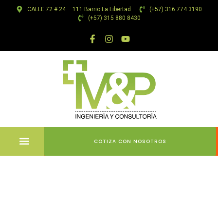
CALLE 72 # 24 – 111 Barrio La Libertad
(+57) 316 774 3190
(+57) 315 880 8430
COTIZA CON NOSOTROS
Xonbet –
Wyczerpując