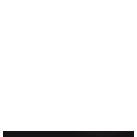
Przewodnik
dotyczący
Platformie
Gier Nowej
Generacji