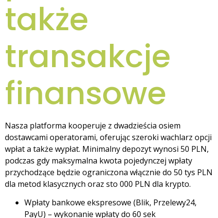
także
transakcje
finansowe
Nasza platforma kooperuje z dwadzieścia osiem
dostawcami operatorami, oferując szeroki wachlarz opcji
wpłat a także wypłat. Minimalny depozyt wynosi 50 PLN,
podczas gdy maksymalna kwota pojedynczej wpłaty
przychodzące będzie ograniczona włącznie do 50 tys PLN
dla metod klasycznych oraz sto 000 PLN dla krypto.
Wpłaty bankowe ekspresowe (Blik, Przelewy24,
PayU) – wykonanie wpłaty do 60 sek