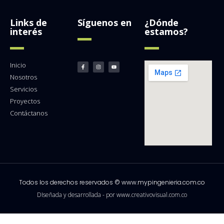
Links de
Síguenos en
¿Dónde
interés
estamos?
Inicio
Nosotros
Servicios
Proyectos
Contáctanos
Todos los derechos reservados © www.mypingenieria.com.co
DIseñada y desarrollada - por www.creativovisual.com.co