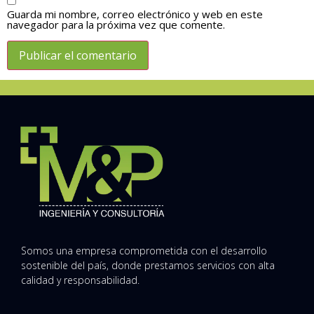
Guarda mi nombre, correo electrónico y web en este
navegador para la próxima vez que comente.
Somos una empresa comprometida con el desarrollo
sostenible del país, donde prestamos servicios con alta
calidad y responsabilidad.