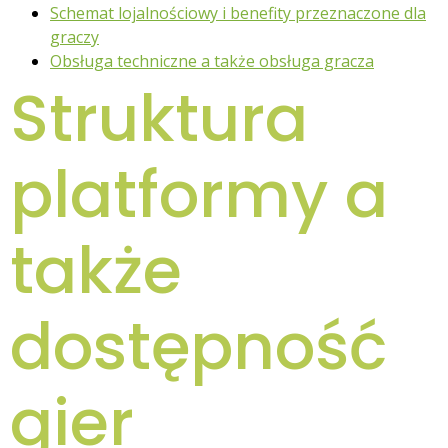
Schemat lojalnościowy i benefity przeznaczone dla
graczy
Obsługa techniczne a także obsługa gracza
Struktura
platformy a
także
dostępność
gier