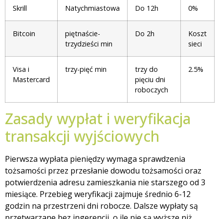
Skrill
Natychmiastowa
Do 12h
0%
Bitcoin
piętnaście-
Do 2h
Koszt
trzydzieści min
sieci
Visa i
trzy-pięć min
trzy do
2.5%
Mastercard
pięciu dni
roboczych
Zasady wypłat i weryfikacja
transakcji wyjściowych
Pierwsza wypłata pieniędzy wymaga sprawdzenia
tożsamości przez przesłanie dowodu tożsamości oraz
potwierdzenia adresu zamieszkania nie starszego od 3
miesiące. Przebieg weryfikacji zajmuje średnio 6-12
godzin na przestrzeni dni robocze. Dalsze wypłaty są
przetwarzane bez ingerencji, o ile nie są wyższe niż