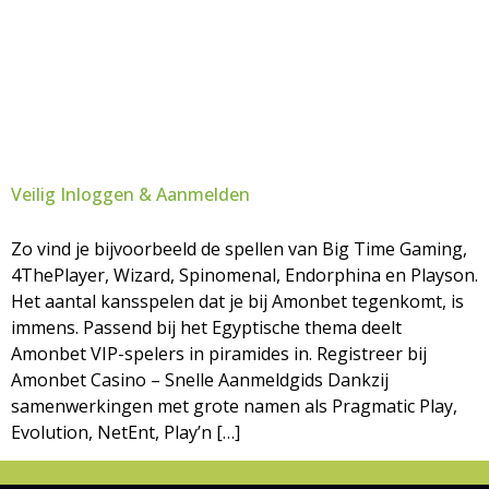
(6)
Veilig Inloggen & Aanmelden
Zo vind je bijvoorbeeld de spellen van Big Time Gaming,
4ThePlayer, Wizard, Spinomenal, Endorphina en Playson.
Het aantal kansspelen dat je bij Amonbet tegenkomt, is
immens. Passend bij het Egyptische thema deelt
Amonbet VIP-spelers in piramides in. Registreer bij
Amonbet Casino – Snelle Aanmeldgids Dankzij
samenwerkingen met grote namen als Pragmatic Play,
Evolution, NetEnt, Play’n […]