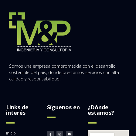
Somos una empresa comprometida con el desarrollo
sostenible del país, donde prestamos servicios con alta
calidad y responsabilidad.
Links de
Síguenos en
¿Dónde
interés
estamos?
Inicio