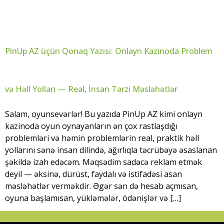
PinUp AZ üçün Qonaq Yazısı: Onlayn Kazinoda Problem
və Həll Yolları — Real, İnsan Tərzi Məsləhətlər
Salam, oyunsevərlər! Bu yazıda PinUp AZ kimi onlayn
kazinoda oyun oynayanların ən çox rastlaşdığı
problemləri və həmin problemlərin real, praktik həll
yollarını sənə insan dilində, ağırlıqla təcrübəyə əsaslanan
şəkildə izah edəcəm. Məqsədim sadəcə reklam etmək
deyil — əksinə, dürüst, faydalı və istifadəsi asan
məsləhətlər verməkdir. Əgər sən də hesab açmısan,
oyuna başlamısan, yükləmələr, ödənişlər və […]