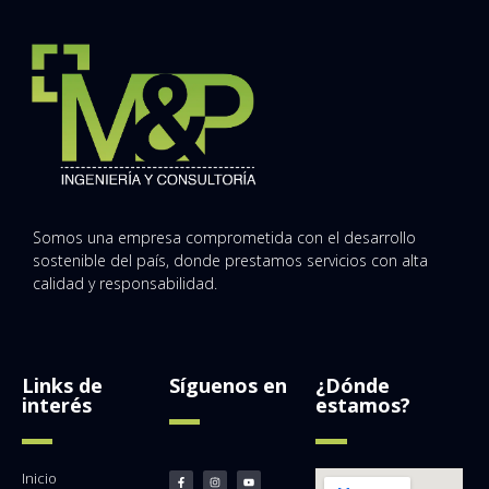
Somos una empresa comprometida con el desarrollo
sostenible del país, donde prestamos servicios con alta
calidad y responsabilidad.
Links de
Síguenos en
¿Dónde
interés
estamos?
Inicio