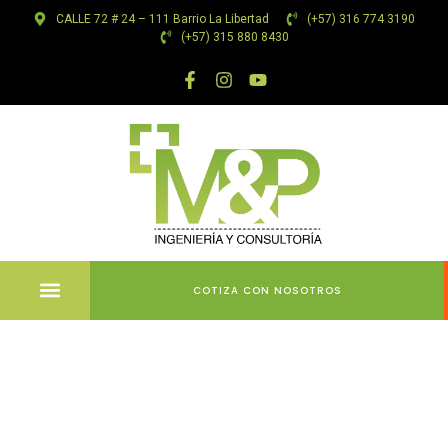
CALLE 72 # 24 – 111 Barrio La Libertad
(+57) 316 774 3190
(+57) 315 880 8430
COTIZA CON NOSOTROS
Categoría:
beyazparkto