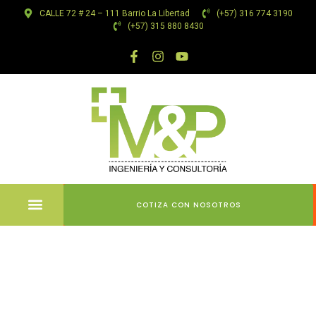
CALLE 72 # 24 – 111 Barrio La Libertad
(+57) 316 774 3190
(+57) 315 880 8430
COTIZA CON NOSOTROS
Categoría:
bizzo-