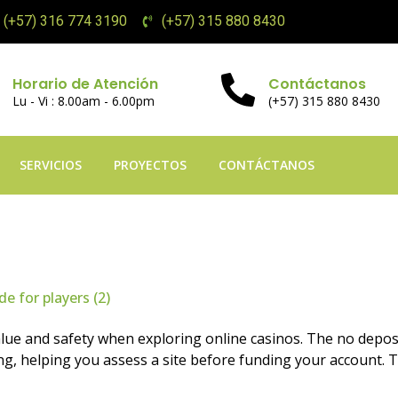
(+57) 316 774 3190
(+57) 315 880 8430
Horario de Atención
Contáctanos
Lu - Vi : 8.00am - 6.00pm
(+57) 315 880 8430
SERVICIOS
PROYECTOS
CONTÁCTANOS
isluckcasino.com fr
 for players (2)
alue and safety when exploring online casinos. The no depo
ng, helping you assess a site before funding your account. 