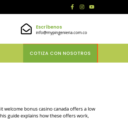
Escríbenos
info@mypingenieria.com.co
COTIZA CON NOSOTROS
 promotions
sit welcome bonus casino canada offers a low
This guide explains how these offers work,