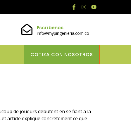
Escríbenos
info@mypingenieria.com.co
COTIZA CON NOSOTROS
coup de joueurs débutent en se fiant à la
 Cet article explique concrètement ce que