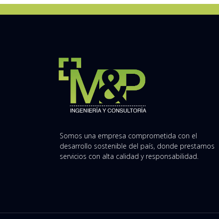
Somos una empresa comprometida con el
desarrollo sostenible del país, donde prestamos
servicios con alta calidad y responsabilidad.