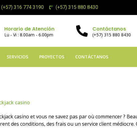
(+57) 316 774 3190
(+57) 315 880 8430
Horario de Atención
Contáctanos
Lu - Vi : 8.00am - 6.00pm
(+57) 315 880 8430
SERVICIOS
PROYECTOS
CONTÁCTANOS
isluckcasino.com fr
ckjack casino
ckjack casino et vous ne savez pas par où commencer ? Beau
rent des conditions, des frais ou un service client médiocre.