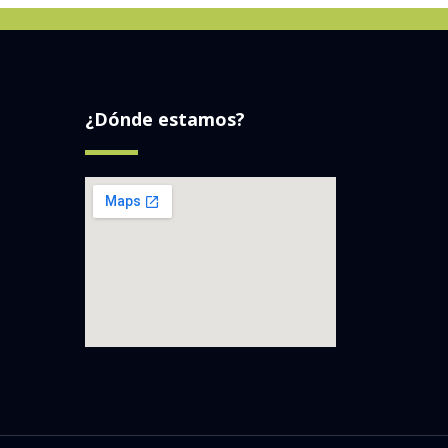
¿Dónde estamos?