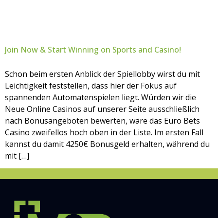
Join Now & Start Winning on Sports and Casino!
Schon beim ersten Anblick der Spiellobby wirst du mit
Leichtigkeit feststellen, dass hier der Fokus auf
spannenden Automatenspielen liegt. Würden wir die
Neue Online Casinos auf unserer Seite ausschließlich
nach Bonusangeboten bewerten, wäre das Euro Bets
Casino zweifellos hoch oben in der Liste. Im ersten Fall
kannst du damit 4250€ Bonusgeld erhalten, während du
mit […]