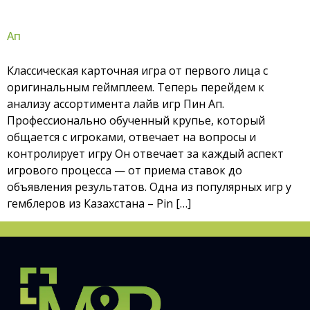
Ап
Классическая карточная игра от первого лица с
оригинальным геймплеем. Теперь перейдем к
анализу ассортимента лайв игр Пин Ап.
Профессионально обученный крупье, который
общается с игроками, отвечает на вопросы и
контролирует игру Он отвечает за каждый аспект
игрового процесса — от приема ставок до
объявления результатов. Одна из популярных игр у
гемблеров из Казахстана – Pin […]