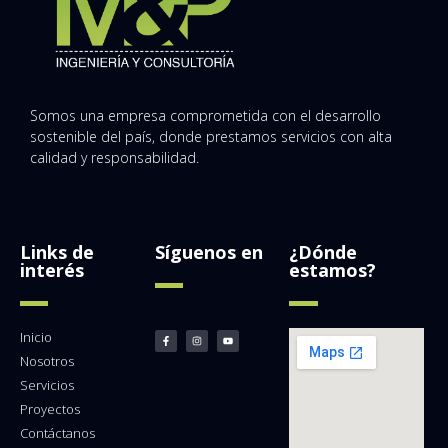
Somos una empresa comprometida con el desarrollo
sostenible del país, donde prestamos servicios con alta
calidad y responsabilidad.
Links de
Síguenos en
¿Dónde
interés
estamos?
Inicio
Nosotros
Servicios
Proyectos
Contáctanos