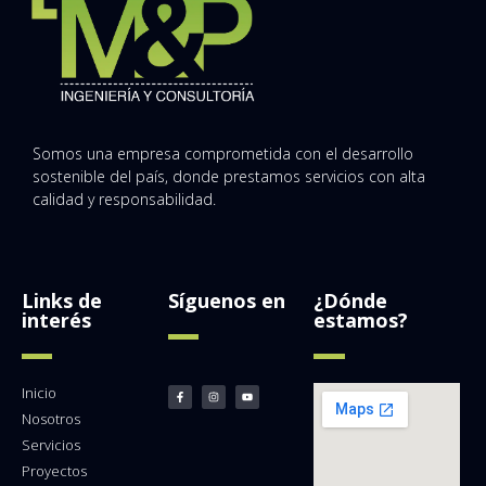
Somos una empresa comprometida con el desarrollo
sostenible del país, donde prestamos servicios con alta
calidad y responsabilidad.
Links de
Síguenos en
¿Dónde
interés
estamos?
Inicio
Nosotros
Servicios
Proyectos