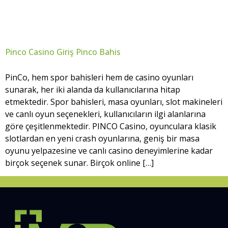
Pinco Casino Giriş Pinco Bahis
PinCo, hem spor bahisleri hem de casino oyunları
sunarak, her iki alanda da kullanıcılarına hitap
etmektedir. Spor bahisleri, masa oyunları, slot makineleri
ve canlı oyun seçenekleri, kullanıcıların ilgi alanlarına
göre çeşitlenmektedir. PINCO Casino, oyunculara klasik
slotlardan en yeni crash oyunlarına, geniş bir masa
oyunu yelpazesine ve canlı casino deneyimlerine kadar
birçok seçenek sunar. Birçok online […]