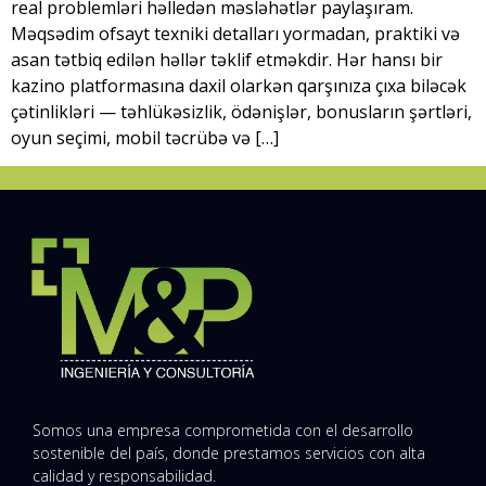
real problemləri həlledən məsləhətlər paylaşıram.
Məqsədim ofsayt texniki detalları yormadan, praktiki və
asan tətbiq edilən həllər təklif etməkdir. Hər hansı bir
kazino platformasına daxil olarkən qarşınıza çıxa biləcək
çətinlikləri — təhlükəsizlik, ödənişlər, bonusların şərtləri,
oyun seçimi, mobil təcrübə və […]
Somos una empresa comprometida con el desarrollo
sostenible del país, donde prestamos servicios con alta
calidad y responsabilidad.