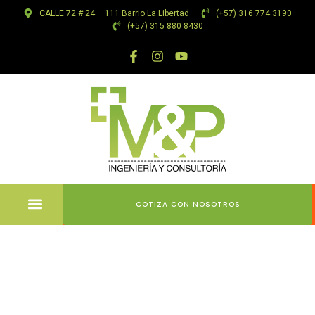
CALLE 72 # 24 – 111 Barrio La Libertad
(+57) 316 774 3190
(+57) 315 880 8430
COTIZA CON NOSOTROS
Categoría:
PinUp AZ