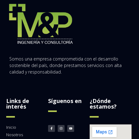
Somos una empresa comprometida con el desarrollo
sostenible del país, donde prestamos servicios con alta
calidad y responsabilidad.
Links de
Síguenos en
¿Dónde
interés
estamos?
Inicio
Nosotros