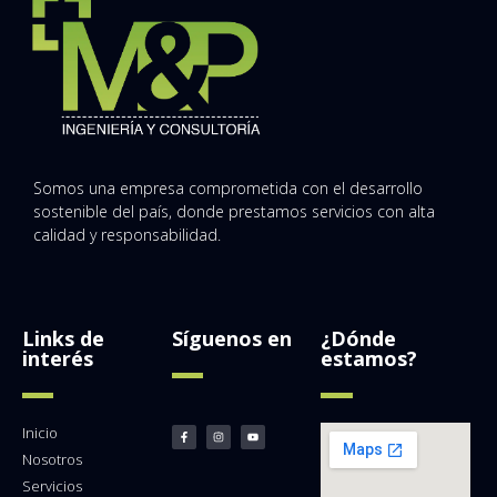
Somos una empresa comprometida con el desarrollo
sostenible del país, donde prestamos servicios con alta
calidad y responsabilidad.
Links de
Síguenos en
¿Dónde
interés
estamos?
Inicio
Nosotros
Servicios