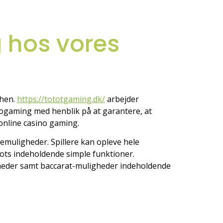
 hos vores
chen.
https://tototgaming.dk/
arbejder
gaming med henblik på at garantere, at
online casino gaming.
lemuligheder. Spillere kan opleve hele
lots indeholdende simple funktioner.
igheder samt baccarat-muligheder indeholdende