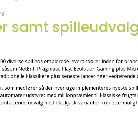
ng
r samt spilleudvalg
500 diverse spil hos etablerede leverandører inden for bran
åsom NetEnt, Pragmatic Play, Evolution Gaming plus Micro
aditionelle klassikere plus seneste lanceringer vedrørende 
tler, som medfører så der hver uge implementeres nyeste spil
leautomater udstyret med millionpræmier til klassiske frugts
rt omfattende udvalg med blackjack-varianter, roulette-mul