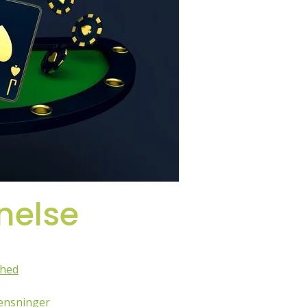
nelse
rhed
ænsninger