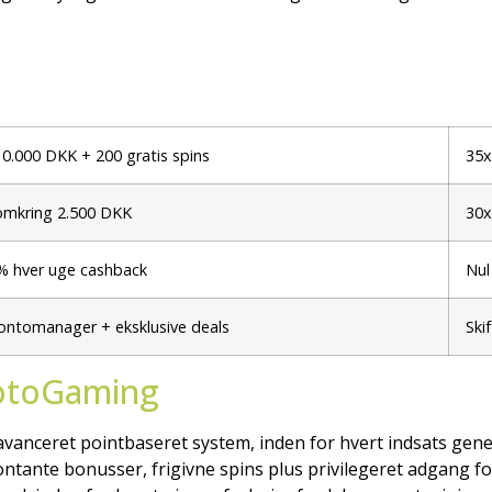
 10.000 DKK + 200 gratis spins
35x
 omkring 2.500 DKK
30
15% hver uge cashback
Nul
kontomanager + eksklusive deals
Ski
TotoGaming
avanceret pointbaseret system, inden for hvert indsats gen
ontante bonusser, frigivne spins plus privilegeret adgang 