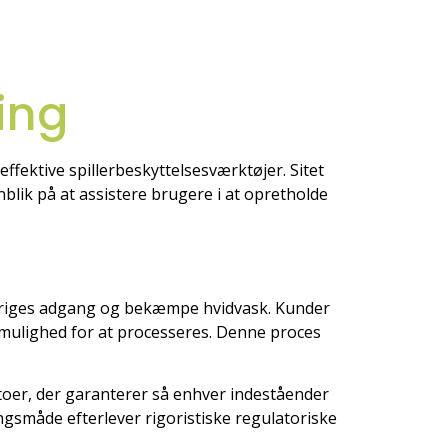
ing
ffektive spillerbeskyttelsesværktøjer. Sitet
lik på at assistere brugere i at opretholde
råriges adgang og bekæmpe hvidvask. Kunder
r mulighed for at processeres. Denne proces
oer, der garanterer så enhver indeståender
gsmåde efterlever rigoristiske regulatoriske