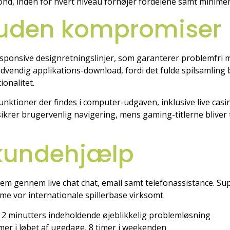
mond, inden for hvert niveau forhøjer fordelene samt minim
 uden kompromiser
esponsive designretningslinjer, som garanterer problemfri 
vendig applikations-download, fordi det fulde spilsamling b
onalitet.
ktioner der findes i computer-udgaven, inklusive live casi
krer brugervenlig navigering, mens gaming-titlerne bliver 
kundehjælp
nem gennem live chat chat, email samt telefonassistance. S
 vor internationale spillerbase virksomt.
 2 minutters indeholdende øjeblikkelig problemløsning
mer i løbet af ugedage, 8 timer i weekenden