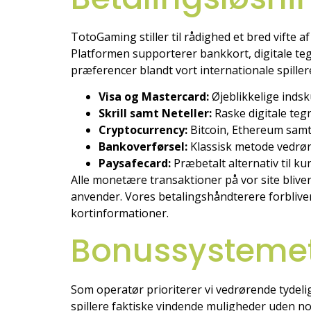
TotoGaming stiller til rådighed et bred vifte a
Platformen supporterer bankkort, digitale te
præferencer blandt vort internationale spiller
Visa og Mastercard:
Øjeblikkelige inds
Skrill samt Neteller:
Raske digitale teg
Cryptocurrency:
Bitcoin, Ethereum samt
Bankoverførsel:
Klassisk metode vedrør
Paysafecard:
Præbetalt alternativ til k
Alle monetære transaktioner på vor site blive
anvender. Vores betalingshåndterere forbliver
kortinformationer.
Bonussystemet
Som operatør prioriterer vi vedrørende tydeli
spillere faktiske vindende muligheder uden n