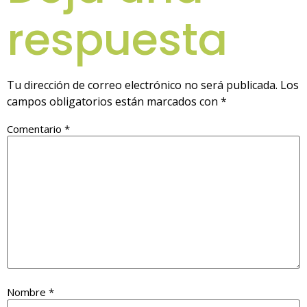
respuesta
Tu dirección de correo electrónico no será publicada.
Los
campos obligatorios están marcados con
*
Comentario
*
Nombre
*