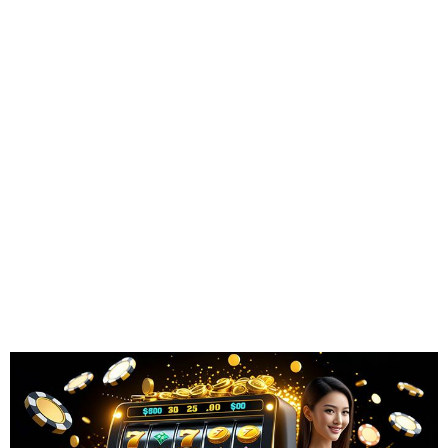
Casino: Uw
Toegang tot
Boeiend
Speelgenot