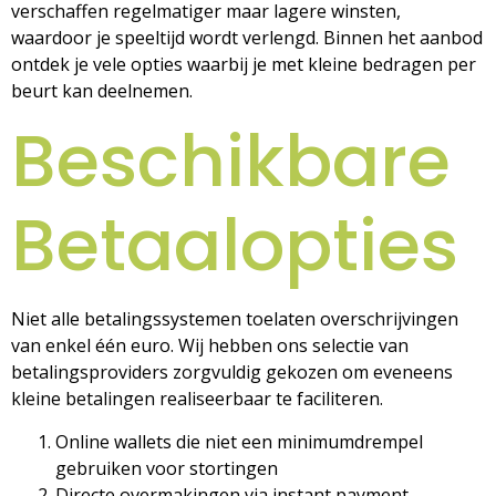
verschaffen regelmatiger maar lagere winsten,
waardoor je speeltijd wordt verlengd. Binnen het aanbod
ontdek je vele opties waarbij je met kleine bedragen per
beurt kan deelnemen.
Beschikbare
Betaalopties
Niet alle betalingssystemen toelaten overschrijvingen
van enkel één euro. Wij hebben ons selectie van
betalingsproviders zorgvuldig gekozen om eveneens
kleine betalingen realiseerbaar te faciliteren.
Online wallets die niet een minimumdrempel
gebruiken voor stortingen
Directe overmakingen via instant payment