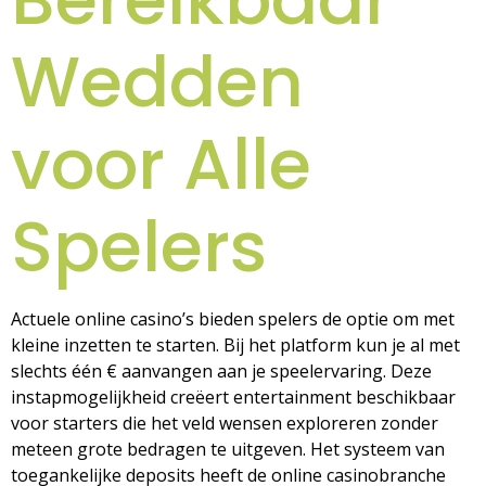
Wedden
voor Alle
Spelers
Actuele online casino’s bieden spelers de optie om met
kleine inzetten te starten. Bij het platform kun je al met
slechts één € aanvangen aan je speelervaring. Deze
instapmogelijkheid creëert entertainment beschikbaar
voor starters die het veld wensen exploreren zonder
meteen grote bedragen te uitgeven. Het systeem van
toegankelijke deposits heeft de online casinobranche