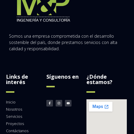
Somos una empresa comprometida con el desarrollo
sostenible del país, donde prestamos servicios con alta
calidad y responsabilidad.
Links de
Síguenos en
¿Dónde
interés
estamos?
Inicio
Nosotros
Servicios
Proyectos
Contáctanos