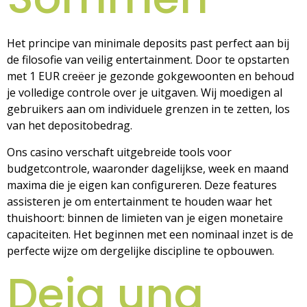
Het principe van minimale deposits past perfect aan bij
de filosofie van veilig entertainment. Door te opstarten
met 1 EUR creëer je gezonde gokgewoonten en behoud
je volledige controle over je uitgaven. Wij moedigen al
gebruikers aan om individuele grenzen in te zetten, los
van het depositobedrag.
Ons casino verschaft uitgebreide tools voor
budgetcontrole, waaronder dagelijkse, week en maand
maxima die je eigen kan configureren. Deze features
assisteren je om entertainment te houden waar het
thuishoort: binnen de limieten van je eigen monetaire
capaciteiten. Het beginnen met een nominaal inzet is de
perfecte wijze om dergelijke discipline te opbouwen.
Deja una