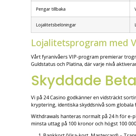
Pengar tillbaka
Lojalitetsbelöningar
Lojalitetsprogram med V
Vårt fyranivåers VIP-program premierar trogna
Guldstatus och Platina, där varje nivå aktive
Skyddade Betal
Vi på 24 Casino godkänner en vidsträckt sorti
kryptering, identiska skyddsnivå som globala f
Withdrawals hanteras normalt på 24 h för e-plå
minsta uttag på 100 kronor och högst 100 000
Bankkort (Visa-kort, Mastercard) – Tra