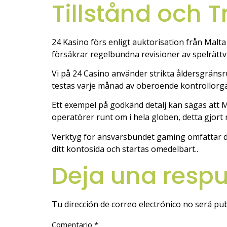
Tillstånd och 
24 Kasino förs enligt auktorisation från Mal
försäkrar regelbundna revisioner av spelrättv
Vi på 24 Casino använder strikta åldersgränsrut
testas varje månad av oberoende kontrollorga
Ett exempel på godkänd detalj kan sägas att Ma
operatörer runt om i hela globen, detta gjort
Verktyg för ansvarsbundet gaming omfattar dep
ditt kontosida och startas omedelbart..
Deja una resp
Tu dirección de correo electrónico no será pub
Comentario
*