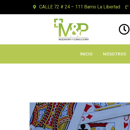
CALLE 72 # 24 – 111 Barrio La Libertad
INICIO
NOSOTROS
24 Kasino – Dit
Casinospel oc