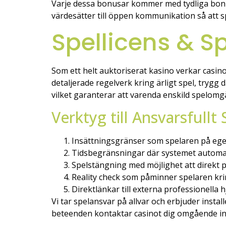
Varje dessa bonusar kommer med tydliga bonus
värdesätter till öppen kommunikation så att sp
Spellicens & S
Som ett helt auktoriserat kasino verkar casi
detaljerade regelverk kring ärligt spel, trygg
vilket garanterar att varenda enskild spelomgå
Verktyg till Ansvarsfullt
Insättningsgränser som spelaren på ege
Tidsbegränsningar där systemet automatis
Spelstängning med möjlighet att direkt 
Reality check som påminner spelaren kring
Direktlänkar till externa professionella
Vi tar spelansvar på allvar och erbjuder inst
beteenden kontaktar casinot dig omgående inn