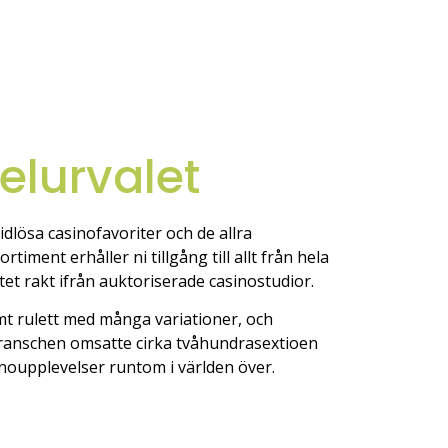
elurvalet
dlösa casinofavoriter och de allra
ment erhåller ni tillgång till allt från hela
tet rakt ifrån auktoriserade casinostudior.
amt rulett med många variationer, och
obranschen omsatte cirka tvåhundrasextioen
inoupplevelser runtom i världen över.