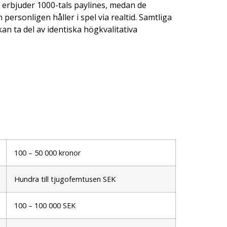
 erbjuder 1000-tals paylines, medan de
 personligen håller i spel via realtid. Samtliga
an ta del av identiska högkvalitativa
100 – 50 000 kronor
Hundra till tjugofemtusen SEK
100 – 100 000 SEK