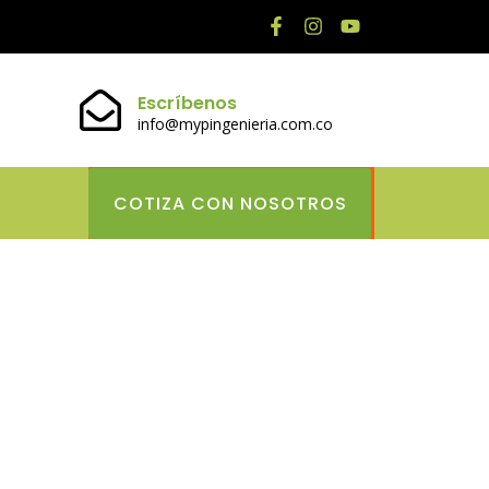
Escríbenos
info@mypingenieria.com.co
COTIZA CON NOSOTROS
lar Dygnet