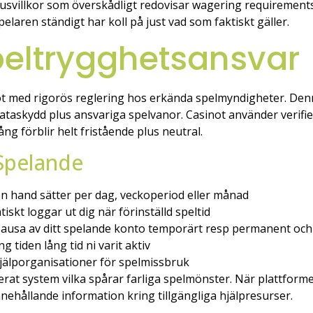
villkor som överskådligt redovisar wagering requirements, 
elaren ständigt har koll på just vad som faktiskt gäller.
peltrygghetsansvar
not med rigorös reglering hos erkända spelmyndigheter. De
 dataskydd plus ansvariga spelvanor. Casinot använder verif
ng förblir helt fristående plus neutral.
 Spelande
n hand sätter per dag, veckoperiod eller månad
kt loggar ut dig när förinställd speltid
pausa av ditt spelande konto temporärt resp permanent och d
 tiden lång tid ni varit aktiv
 hjälporganisationer för spelmissbruk
allerat system vilka spårar farliga spelmönster. När plattf
ehållande information kring tillgängliga hjälpresurser.