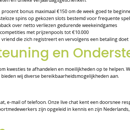
ieten en unieke verjaardagsgeschenken.
 procent bonus maximaal €150 om de week goed te beginn
steloze spins op gekozen slots bestemd voor frequente spe
back over netto verliezen gedurende weekeindgames
competities met prijzenpools tot €10.000
vriend die zich registreert en vervolgens een betaling doet
teuning en Onderst
om kwesties te afhandelen en moeilijkheden op te helpen. 
bieden wij diverse bereikbaarheidsmogelijkheden aan.
at, e-mail of telefoon. Onze live chat kent een doorsnee res
ortmedewerkers zijn opgeleid in kennis en zijn Nederlands, 