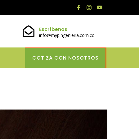
Escríbenos
info@mypingenieria.com.co
COTIZA CON NOSOTROS
r Online