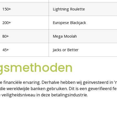
150+
Lightning Roulette
200+
Europese Blackjack
80+
Mega Moolah
45+
Jacks or Better
ingsmethoden
e financiële ervaring. Derhalve hebben wij geïnvesteerd in 
die wereldwijde banken gebruiken. Dit is een geverifieerd fe
veiligheidsniveau in deze betalingsindustrie.