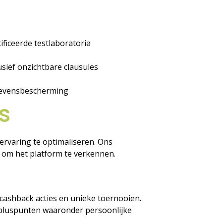
tificeerde testlaboratoria
sief onzichtbare clausules
gevensbescherming
s
rvaring te optimaliseren. Ons
 om het platform te verkennen.
cashback acties en unieke toernooien.
 pluspunten waaronder persoonlijke