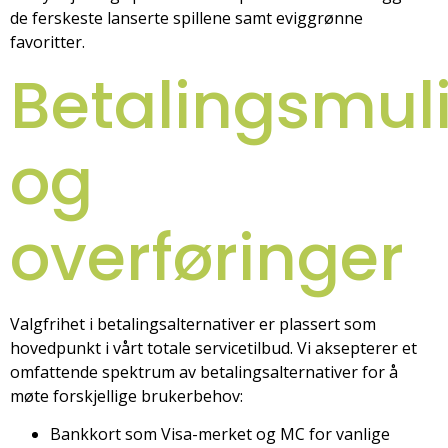
de ferskeste lanserte spillene samt eviggrønne
favoritter.
Betalingsmul
og
overføringer
Valgfrihet i betalingsalternativer er plassert som
hovedpunkt i vårt totale servicetilbud. Vi aksepterer et
omfattende spektrum av betalingsalternativer for å
møte forskjellige brukerbehov:
Bankkort som Visa-merket og MC for vanlige