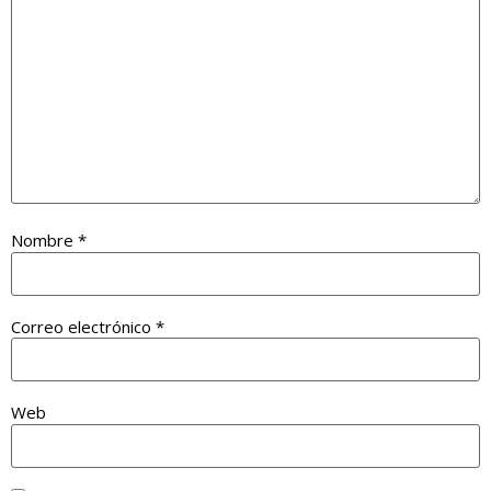
Nombre
*
Correo electrónico
*
Web