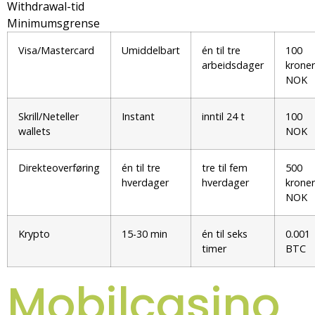
Withdrawal-tid
Minimumsgrense
Visa/Mastercard
Umiddelbart
én til tre
100
arbeidsdager
kroner
NOK
Skrill/Neteller
Instant
inntil 24 t
100
wallets
NOK
Direkteoverføring
én til tre
tre til fem
500
hverdager
hverdager
kroner
NOK
Krypto
15-30 min
én til seks
0.001
timer
BTC
Mobilcasino