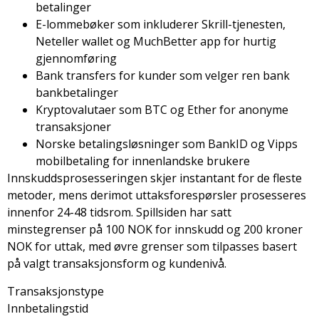
betalinger
E-lommebøker som inkluderer Skrill-tjenesten,
Neteller wallet og MuchBetter app for hurtig
gjennomføring
Bank transfers for kunder som velger ren bank
bankbetalinger
Kryptovalutaer som BTC og Ether for anonyme
transaksjoner
Norske betalingsløsninger som BankID og Vipps
mobilbetaling for innenlandske brukere
Innskuddsprosesseringen skjer instantant for de fleste
metoder, mens derimot uttaksforespørsler prosesseres
innenfor 24-48 tidsrom. Spillsiden har satt
minstegrenser på 100 NOK for innskudd og 200 kroner
NOK for uttak, med øvre grenser som tilpasses basert
på valgt transaksjonsform og kundenivå.
Transaksjonstype
Innbetalingstid