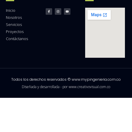
Inicio
Nosotros
Servicios
Proyectos
Contáctanos
Todos los derechos reservados © www.mypingenieria.com.co
DIseñada y desarrollada - por www.creativovisual.com.co