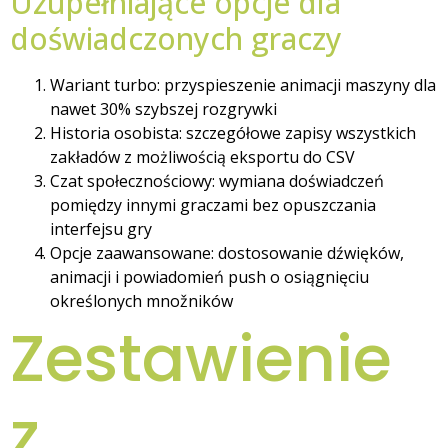
Uzupełniające opcje dla
doświadczonych graczy
Wariant turbo: przyspieszenie animacji maszyny dla
nawet 30% szybszej rozgrywki
Historia osobista: szczegółowe zapisy wszystkich
zakładów z możliwością eksportu do CSV
Czat społecznościowy: wymiana doświadczeń
pomiędzy innymi graczami bez opuszczania
interfejsu gry
Opcje zaawansowane: dostosowanie dźwięków,
animacji i powiadomień push o osiągnięciu
określonych množników
Zestawienie
z