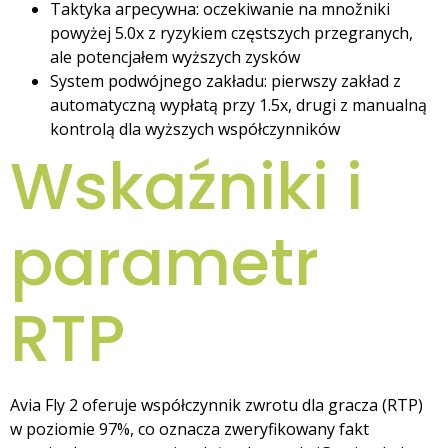
Taktyka агресywна: oczekiwanie na množniki
powyżej 5.0x z ryzykiem częstszych przegranych,
ale potencjałem wyższych zysków
System podwójnego zakładu: pierwszy zakład z
automatyczną wypłatą przy 1.5x, drugi z manualną
kontrolą dla wyższych współczynników
Wskaźniki i
parametr
RTP
Avia Fly 2 oferuje współczynnik zwrotu dla gracza (RTP)
w poziomie 97%, co oznacza zweryfikowany fakt