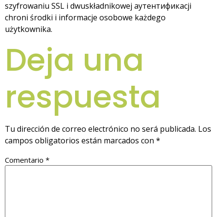
szyfrowaniu SSL i dwuskładnikowej аутентификacji
chroni środki i informacje osobowe każdego
użytkownika.
Deja una
respuesta
Tu dirección de correo electrónico no será publicada.
Los
campos obligatorios están marcados con
*
Comentario
*