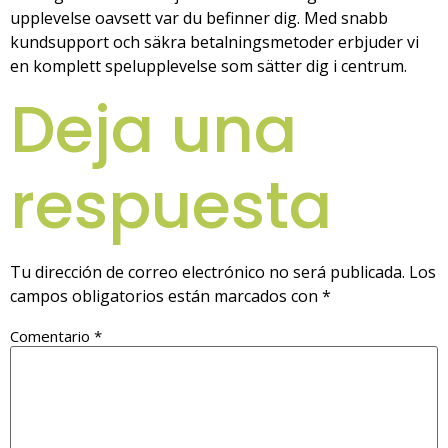
upplevelse oavsett var du befinner dig. Med snabb
kundsupport och säkra betalningsmetoder erbjuder vi
en komplett spelupplevelse som sätter dig i centrum.
Deja una
respuesta
Tu dirección de correo electrónico no será publicada.
Los
campos obligatorios están marcados con
*
Comentario
*