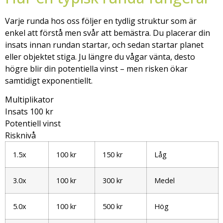
Varje runda hos oss följer en tydlig struktur som är
enkel att förstå men svår att bemästra. Du placerar din
insats innan rundan startar, och sedan startar planet
eller objektet stiga. Ju längre du vågar vänta, desto
högre blir din potentiella vinst – men risken ökar
samtidigt exponentiellt.
Multiplikator
Insats 100 kr
Potentiell vinst
Risknivå
1.5x
100 kr
150 kr
Låg
3.0x
100 kr
300 kr
Medel
5.0x
100 kr
500 kr
Hög