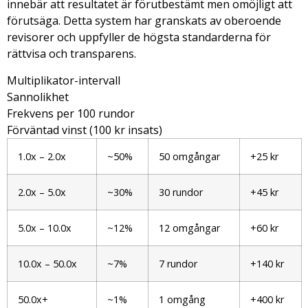
innebär att resultatet är förutbestämt men omöjligt att
förutsäga. Detta system har granskats av oberoende
revisorer och uppfyller de högsta standarderna för
rättvisa och transparens.
Multiplikator-intervall
Sannolikhet
Frekvens per 100 rundor
Förväntad vinst (100 kr insats)
1.0x – 2.0x
~50%
50 omgångar
+25 kr
2.0x – 5.0x
~30%
30 rundor
+45 kr
5.0x – 10.0x
~12%
12 omgångar
+60 kr
10.0x – 50.0x
~7%
7 rundor
+140 kr
50.0x+
~1%
1 omgång
+400 kr