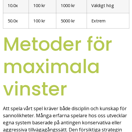
10.0x
100 kr
1000 kr
Väldigt hög
50.0x
100 kr
5000 kr
Extrem
Metoder för
maximala
vinster
Att spela vårt spel kräver både disciplin och kunskap för
sannolikheter. Många erfarna spelare hos oss utvecklar
egna system baserade på antingen konservativa eller
aggressiva tillvägagångssätt. Den försiktiga strategin