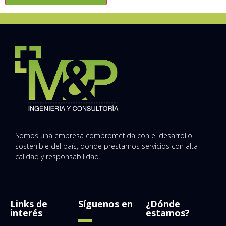
Somos una empresa comprometida con el desarrollo
sostenible del país, donde prestamos servicios con alta
calidad y responsabilidad.
Links de
Síguenos en
¿Dónde
interés
estamos?