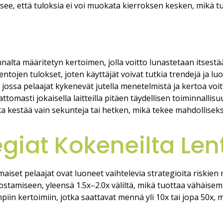
ee, että tuloksia ei voi muokata kierroksen kesken, mikä t
ennalta määritetyn kertoimen, jolla voitto lunastetaan itsest
tojen tulokset, joten käyttäjät voivat tutkia trendejä ja luo
jossa pelaajat kykenevät jutella menetelmistä ja kertoa voit
omasti jokaisella laitteilla pitäen täydellisen toiminnallis
ta kestää vain sekunteja tai hetken, mikä tekee mahdollisek
iat Kokeneilta Lent
iset pelaajat ovat luoneet vaihtelevia strategioita riskie
ostamiseen, yleensä 1.5x–2.0x väliltä, mikä tuottaa vähäisem
in kertoimiin, jotka saattavat mennä yli 10x tai jopa 50x, 