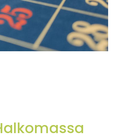
 Halkomassa