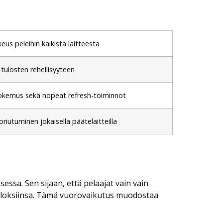
eus peleihin kaikista laitteesta
tulosten rehellisyyteen
okemus sekä nopeat refresh-toiminnot
riutuminen jokaisella päätelaitteilla
essa. Sen sijaan, että pelaajat vain vain
tuloksiinsa. Tämä vuorovaikutus muodostaa