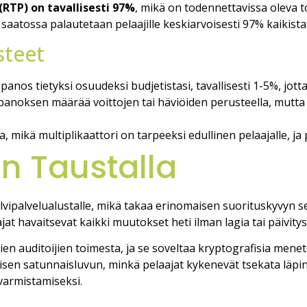
(RTP) on tavallisesti 97%
, mikä on todennettavissa oleva to
 saatossa palautetaan pelaajille keskiarvoisesti 97% kaikista
steet
panos tietyksi osuudeksi budjetistasi, tavallisesti 1-5%, jot
panoksen määrää voittojen tai häviöiden perusteella, mutta 
, mikä multiplikaattori on tarpeeksi edullinen pelaajalle, ja p
in Taustalla
 pilvipalvelualustalle, mikä takaa erinomaisen suorituskyvy
at havaitsevat kaikki muutokset heti ilman lagia tai päivitys
en auditoijien toimesta, ja se soveltaa kryptografisia mene
isen satunnaisluvun, minkä pelaajat kykenevät tsekata läpin
varmistamiseksi.