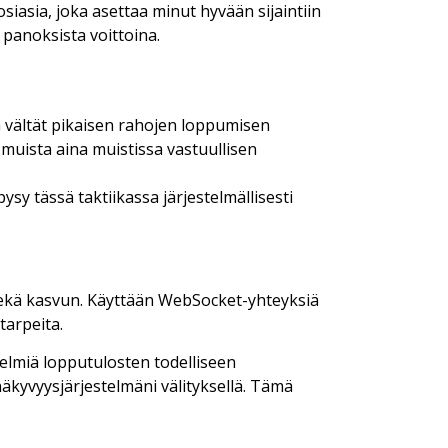
siasia, joka asettaa minut hyvään sijaintiin
 panoksista voittoina.
ta vältät pikaisen rahojen loppumisen
muista aina muistissa vastuullisen
ysy tässä taktiikassa järjestelmällisesti
n sekä kasvun. Käyttään WebSocket-yhteyksiä
tarpeita.
telmiä lopputulosten todelliseen
äkyvyysjärjestelmäni välityksellä. Tämä