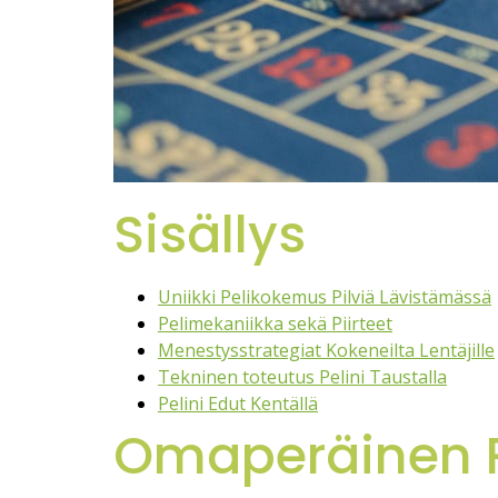
Sisällys
Uniikki Pelikokemus Pilviä Lävistämässä
Pelimekaniikka sekä Piirteet
Menestysstrategiat Kokeneilta Lentäjille
Tekninen toteutus Pelini Taustalla
Pelini Edut Kentällä
Omaperäinen P