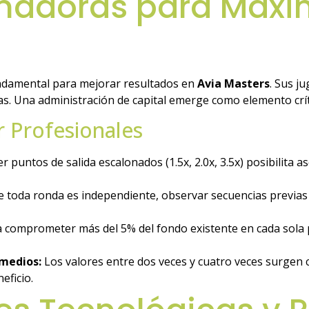
anadoras para Maxi
undamental para mejorar resultados en
Avia Masters
. Sus j
cas. Una administración de capital emerge como elemento crí
r Profesionales
r puntos de salida escalonados (1.5x, 2.0x, 3.5x) posibilita
toda ronda es independiente, observar secuencias previas c
comprometer más del 5% del fondo existente en cada sola p
medios:
Los valores entre dos veces y cuatro veces surgen 
eficio.