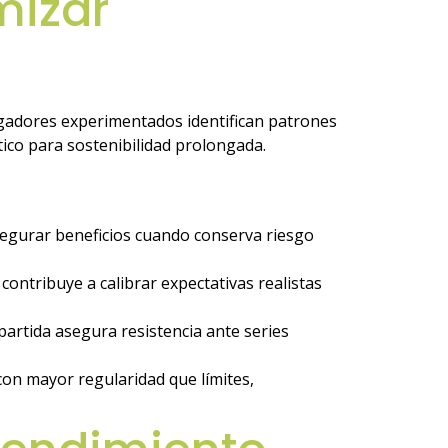
mizar
ugadores experimentados identifican patrones
tico para sostenibilidad prolongada.
 asegurar beneficios cuando conserva riesgo
ontribuye a calibrar expectativas realistas
artida asegura resistencia ante series
con mayor regularidad que límites,