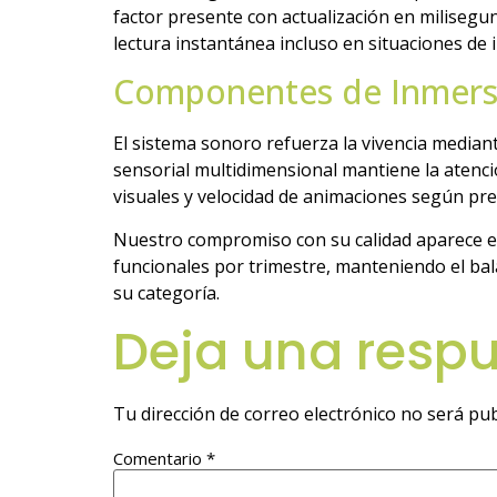
factor presente con actualización en milisegu
lectura instantánea incluso en situaciones de
Componentes de Inmers
El sistema sonoro refuerza la vivencia media
sensorial multidimensional mantiene la atenci
visuales y velocidad de animaciones según pref
Nuestro compromiso con su calidad aparece e
funcionales por trimestre, manteniendo el bal
su categoría.
Deja una resp
Tu dirección de correo electrónico no será pub
Comentario
*