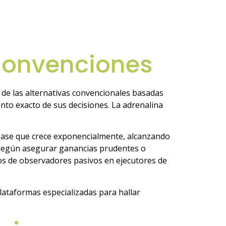
Convenciones
a de las alternativas convencionales basadas
to exacto de sus decisiones. La adrenalina
 base que crece exponencialmente, alcanzando
 según asegurar ganancias prudentes o
os de observadores pasivos en ejecutores de
ataformas especializadas para hallar