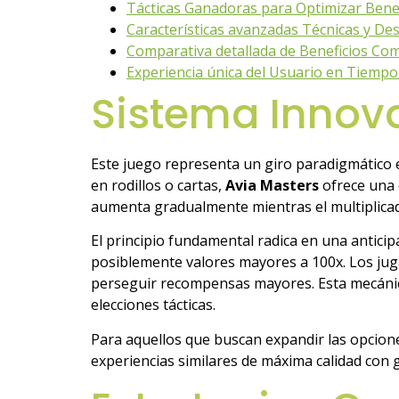
Tácticas Ganadoras para Optimizar Benef
Características avanzadas Técnicas y D
Comparativa detallada de Beneficios Com
Experiencia única del Usuario en Tiempo
Sistema Inno
Este juego representa un giro paradigmático en
en rodillos o cartas,
Avia Masters
ofrece una 
aumenta gradualmente mientras el multiplicad
El principio fundamental radica en una antic
posiblemente valores mayores a 100x. Los ju
perseguir recompensas mayores. Esta mecánica
elecciones tácticas.
Para aquellos que buscan expandir las opcione
experiencias similares de máxima calidad con g