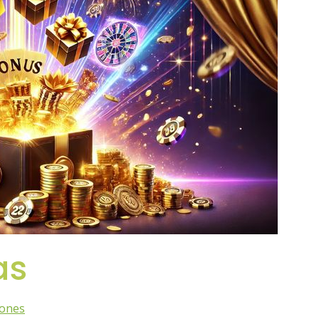
as
iones