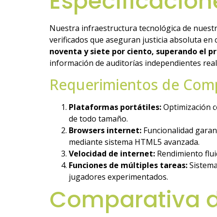
Especificacion
Nuestra infraestructura tecnológica de nuestr
verificados que aseguran justicia absoluta en 
noventa y siete por ciento, superando el p
información de auditorías independientes rea
Requerimientos de Comp
Plataformas portátiles:
Optimización c
de todo tamaño.
Browsers internet:
Funcionalidad garant
mediante sistema HTML5 avanzada.
Velocidad de internet:
Rendimiento flui
Funciones de múltiples tareas:
Sistema 
jugadores experimentados.
Comparativa de