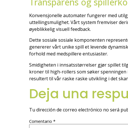
Transparens og spillerko
Konvensjonelle automater fungerer med utilgj
uttellingsmulighet. Vårt system fremviser deri
øyeblikkelig visuell feedback.
Dette sosiale sosiale komponenten represente
genererer vårt unike spill et levende dynamis
forhold med medspillere entusiaster.
Smidigheten i innsatsstørrelser gjør spillet ti
kroner til high-rollers som søker spenningen 
resultert til vår raske raske utvikling i det s
Deja una resp
Tu dirección de correo electrónico no será pub
Comentario
*