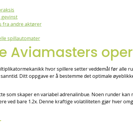
praksis
 gevinst
 fra andre aktører
le spillautomater
e Aviamasters opere
ltiplikatormekanikk hvor spillere setter veddemål før alle ru
 sanntid. Ditt oppgave er å bestemme det optimale øyeblikke
ette som skaper en variabel adrenalinbue. Noen runder kan m
 ved bare 1.2x. Denne kraftige volatiliteten gjør hver omga
r