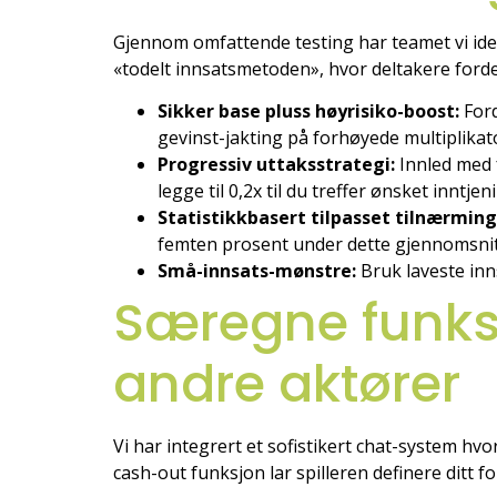
Gjennom omfattende testing har teamet vi ide
«todelt innsatsmetoden», hvor deltakere fordel
Sikker base pluss høyrisiko-boost:
Ford
gevinst-jakting på forhøyede multiplikat
Progressiv uttaksstrategi:
Innled med 
legge til 0,2x til du treffer ønsket inntje
Statistikkbasert tilpasset tilnærming
femten prosent under dette gjennomsnit
Små-innsats-mønstre:
Bruk laveste inns
Særegne funksj
andre aktører
Vi har integrert et sofistikert chat-system h
cash-out funksjon lar spilleren definere ditt