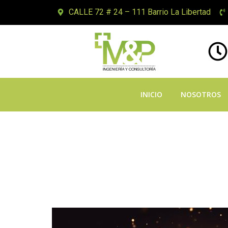
CALLE 72 # 24 – 111 Barrio La Libertad
INICIO
NOSOTROS
Aviamasters pl
komplette guide
online spillun