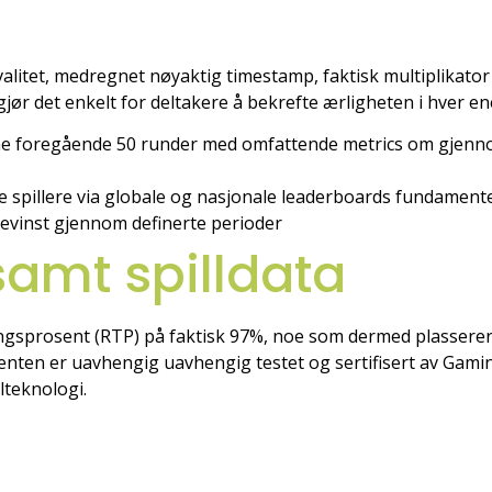
valitet, medregnet nøyaktig timestamp, faktisk multiplikato
jør det enkelt for deltakere å bekrefte ærligheten i hver en
e foregående 50 runder med omfattende metrics om gjennoms
spillere via globale og nasjonale leaderboards fundamenter
evinst gjennom definerte perioder
 samt spilldata
lingsprosent (RTP) på faktisk 97%, noe som dermed plassere
enten er uavhengig uavhengig testet og sertifisert av Gamin
lteknologi.