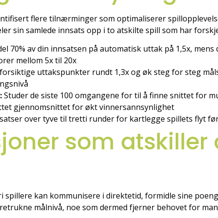
ntifisert flere tilnærminger som optimaliserer spillopplev
er sin samlede innsats opp i to atskilte spill som har forskj
el 70% av din innsatsen på automatisk uttak på 1,5x, mens 
orer mellom 5x til 20x
forsiktige uttakspunkter rundt 1,3x og øk steg for steg mål
ningsnivå
:
Studer de siste 100 omgangene for til å finne snittet for m
tet gjennomsnittet for økt vinnersannsynlighet
atser over tyve til tretti runder for kartlegge spillets flyt fø
oner som atskiller 
vori spillere kan kommunisere i direktetid, formidle sine p
 foretrukne målnivå, noe som dermed fjerner behovet for man