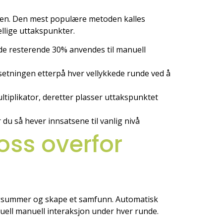
elsen. Den mest populære metoden kalles
ellige uttakspunkter.
de resterende 30% anvendes til manuell
setningen etterpå hver vellykkede runde ved å
ultiplikator, deretter plasser uttakspunktet
r du så hever innsatsene til vanlig nivå
oss overfor
oengsummer og skape et samfunn. Automatisk
uell manuell interaksjon under hver runde.