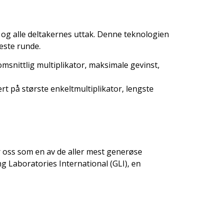
r og alle deltakernes uttak. Denne teknologien
este runde.
nittlig multiplikator, maksimale gevinst,
t på største enkeltmultiplikator, lengste
r oss som en av de aller mest generøse
g Laboratories International (GLI), en