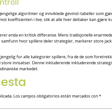
ntroll
engelige algoritmer og innviklede gevinst-tabeller som gjø
mot koeffisienten i live, slik at alle hver deltaker kan gjø
rer enda en kritisk differanse. Mens tradisjonelle enarmed
k samfunn hvor spillere deler strategier, markerer store ja
lgjengelig for alle kategorier spillere, fra de de som foretre
i store innsatser. Denne inkluderende inkluderende strateg
kandinaviske markedet.
uesta
licada.
Los campos obligatorios están marcados con
*