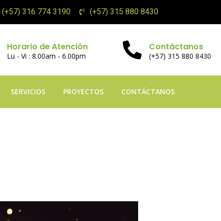
(+57) 316 774 3190
(+57) 315 880 8430
Horario de Atención
Contáctanos
Lu - Vi : 8.00am - 6.00pm
(+57) 315 880 8430
SERVICIOS
PROYECTOS
CONTÁCTANOS
attformen – Din ul
 til spillet som tr
derholdning