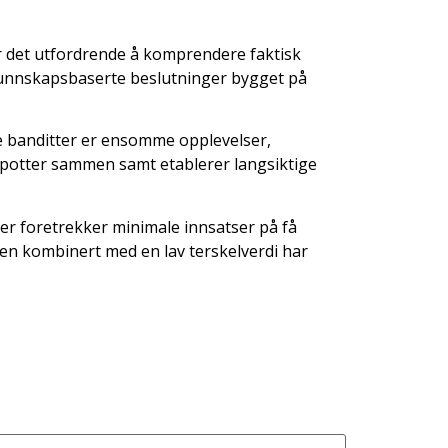
r det utfordrende å komprendere faktisk
re kunnskapsbaserte beslutninger bygget på
e banditter er ensomme opplevelser,
ckpotter sammen samt etablerer langsiktige
kker foretrekker minimale innsatser på få
ien kombinert med en lav terskelverdi har