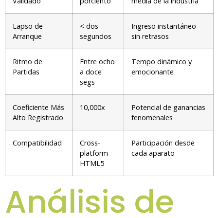
Validado
porciento
media de la industria
Lapso de
< dos
Ingreso instantáneo
Arranque
segundos
sin retrasos
Ritmo de
Entre ocho
Tempo dinámico y
Partidas
a doce
emocionante
segs
Coeficiente Más
10,000x
Potencial de ganancias
Alto Registrado
fenomenales
Compatibilidad
Cross-
Participación desde
platform
cada aparato
HTML5
Análisis de