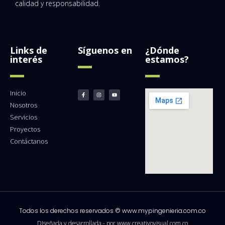
calidad y responsabilidad.
Links de
Síguenos en
¿Dónde
interés
estamos?
Inicio
Nosotros
Servicios
Proyectos
Contáctanos
Todos los derechos reservados © www.mypingenieria.com.co
DIseñada y desarrollada - por www.creativovisual.com.co