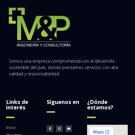
Somos una empresa comprometida con el desarrollo
sostenible del país, donde prestamos servicios con alta
calidad y responsabilidad.
Links de
Síguenos en
¿Dónde
interés
estamos?
Inicio
Nosotros