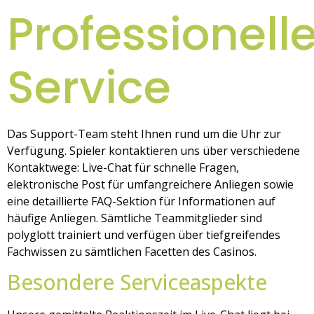
Professionelle
Service
Das Support-Team steht Ihnen rund um die Uhr zur
Verfügung. Spieler kontaktieren uns über verschiedene
Kontaktwege: Live-Chat für schnelle Fragen,
elektronische Post für umfangreichere Anliegen sowie
eine detaillierte FAQ-Sektion für Informationen auf
häufige Anliegen. Sämtliche Teammitglieder sind
polyglott trainiert und verfügen über tiefgreifendes
Fachwissen zu sämtlichen Facetten des Casinos.
Besondere Serviceaspekte