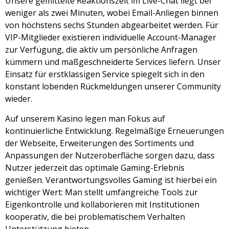
Unsere gemittelte Reaktionszeit im Live-Chat liegt bei
weniger als zwei Minuten, wobei Email-Anliegen binnen
von höchstens sechs Stunden abgearbeitet werden. Für
VIP-Mitglieder existieren individuelle Account-Manager
zur Verfügung, die aktiv um persönliche Anfragen
kümmern und maßgeschneiderte Services liefern. Unser
Einsatz für erstklassigen Service spiegelt sich in den
konstant lobenden Rückmeldungen unserer Community
wieder.
Auf unserem Kasino legen man Fokus auf
kontinuierliche Entwicklung. Regelmäßige Erneuerungen
der Webseite, Erweiterungen des Sortiments und
Anpassungen der Nutzeroberfläche sorgen dazu, dass
Nutzer jederzeit das optimale Gaming-Erlebnis
genießen. Verantwortungsvolles Gaming ist hierbei ein
wichtiger Wert: Man stellt umfangreiche Tools zur
Eigenkontrolle und kollaborieren mit Institutionen
kooperativ, die bei problematischem Verhalten
Unterstützung bieten.