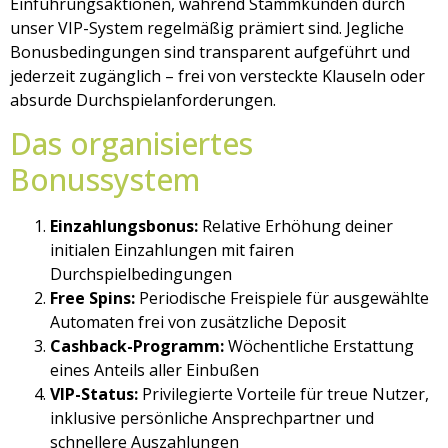
Einführungsaktionen, während Stammkunden durch
unser VIP-System regelmäßig prämiert sind. Jegliche
Bonusbedingungen sind transparent aufgeführt und
jederzeit zugänglich – frei von versteckte Klauseln oder
absurde Durchspielanforderungen.
Das organisiertes
Bonussystem
Einzahlungsbonus:
Relative Erhöhung deiner
initialen Einzahlungen mit fairen
Durchspielbedingungen
Free Spins:
Periodische Freispiele für ausgewählte
Automaten frei von zusätzliche Deposit
Cashback-Programm:
Wöchentliche Erstattung
eines Anteils aller Einbußen
VIP-Status:
Privilegierte Vorteile für treue Nutzer,
inklusive persönliche Ansprechpartner und
schnellere Auszahlungen