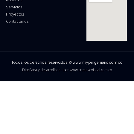
Servicios
Proyectos
Contáctanos
Todos los derechos reservados © www.mypingenieria.com.co
DIseñada y desarrollada - por www.creativovisual.com.co