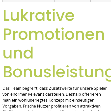
Lukrative
Promotionen
und
Bonusleistun
Das Team begreift, dass Zusatzwerte für unsere Spieler
von enormer Relevanz darstellen. Deshalb offerieren
man ein wohlüberlegtes Konzept mit eindeutigen
Vorgaben. Frische Nutzer profitieren von attraktiven