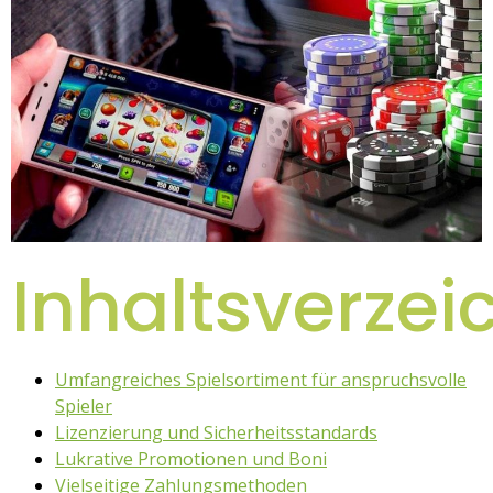
Inhaltsverzei
Umfangreiches Spielsortiment für anspruchsvolle
Spieler
Lizenzierung und Sicherheitsstandards
Lukrative Promotionen und Boni
Vielseitige Zahlungsmethoden