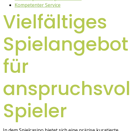
Kompetenter Service
Vielfältiges
Spielangebot
für
anspruchsvol
Spieler
In dem Spielcasino bietet sich eine präzise kuratierte