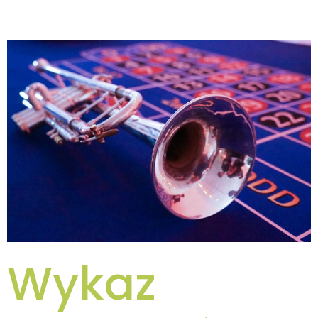
Online
Wykaz