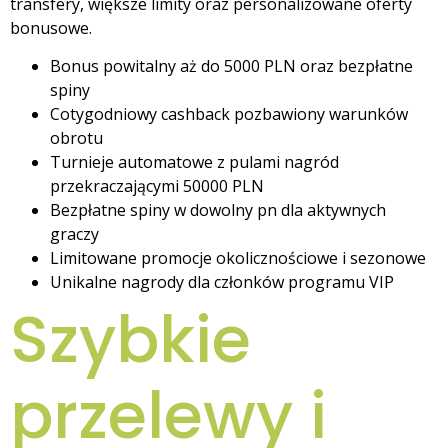
transfery, większe limity oraz personalizowane oferty
bonusowe.
Bonus powitalny aż do 5000 PLN oraz bezpłatne
spiny
Cotygodniowy cashback pozbawiony warunków
obrotu
Turnieje automatowe z pulami nagród
przekraczającymi 50000 PLN
Bezpłatne spiny w dowolny pn dla aktywnych
graczy
Limitowane promocje okolicznościowe i sezonowe
Unikalne nagrody dla członków programu VIP
Szybkie
przelewy i