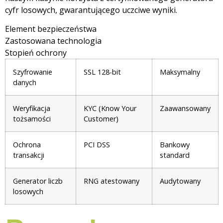
cyfr losowych, gwarantującego uczciwe wyniki.
Element bezpieczeństwa
Zastosowana technologia
Stopień ochrony
Szyfrowanie
SSL 128-bit
Maksymalny
danych
Weryfikacja
KYC (Know Your
Zaawansowany
tożsamości
Customer)
Ochrona
PCI DSS
Bankowy
transakcji
standard
Generator liczb
RNG atestowany
Audytowany
losowych