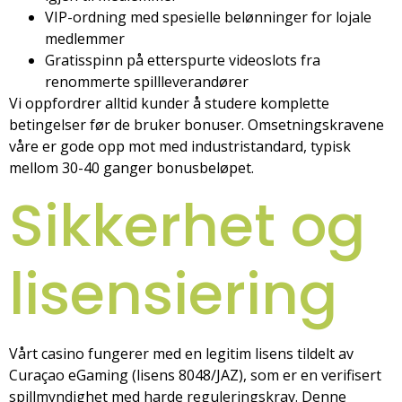
VIP-ordning med spesielle belønninger for lojale
medlemmer
Gratisspinn på etterspurte videoslots fra
renommerte spillleverandører
Vi oppfordrer alltid kunder å studere komplette
betingelser før de bruker bonuser. Omsetningskravene
våre er gode opp mot med industristandard, typisk
mellom 30-40 ganger bonusbeløpet.
Sikkerhet og
lisensiering
Vårt casino fungerer med en legitim lisens tildelt av
Curaçao eGaming (lisens 8048/JAZ), som er en verifisert
spillmyndighet med harde reguleringskrav. Denne