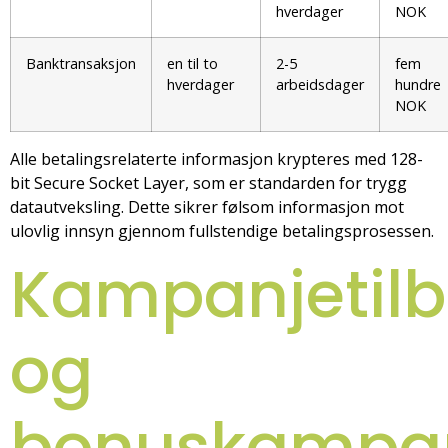
hverdager
NOK
Banktransaksjon
en til to
2-5
fem
hverdager
arbeidsdager
hundre
NOK
Alle betalingsrelaterte informasjon krypteres med 128-
bit Secure Socket Layer, som er standarden for trygg
datautveksling. Dette sikrer følsom informasjon mot
ulovlig innsyn gjennom fullstendige betalingsprosessen.
Kampanjetil
og
bonuskampan