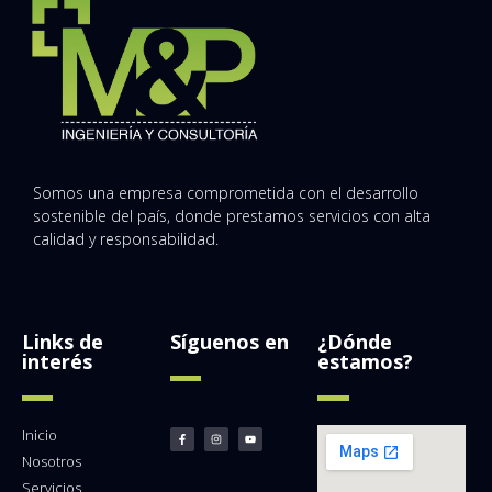
Somos una empresa comprometida con el desarrollo
sostenible del país, donde prestamos servicios con alta
calidad y responsabilidad.
Links de
Síguenos en
¿Dónde
interés
estamos?
Inicio
Nosotros
Servicios