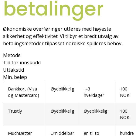
betalinger
Økonomiske overføringer utføres med høyeste
sikkerhet og effektivitet. Vi tilbyr et bredt utvalg av
betalingsmetoder tilpasset nordiske spilleres behov.
Metode
Tid for innskudd
Uttakstid
Min. beløp
Bankkort (Visa
Øyeblikkelig
1-3
100
og Mastercard)
hverdager
NOK
Trustly
Øyeblikkelig
Øyeblikkelig
100
NOK
MuchBetter
Umiddelbar
en til to
hundre