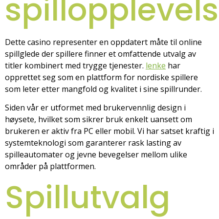
spillopplevel
Dette casino representer en oppdatert måte til online
spillglede der spillere finner et omfattende utvalg av
titler kombinert med trygge tjenester.
lenke
har
opprettet seg som en plattform for nordiske spillere
som leter etter mangfold og kvalitet i sine spillrunder.
Siden vår er utformet med brukervennlig design i
høysete, hvilket som sikrer bruk enkelt uansett om
brukeren er aktiv fra PC eller mobil. Vi har satset kraftig i
systemteknologi som garanterer rask lasting av
spilleautomater og jevne bevegelser mellom ulike
områder på plattformen.
Spillutvalg