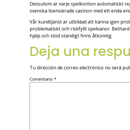
Dessutom är varje spelkonton automatiskt reg
svenska licensierade casinon med ett enda end
Vår kundtjänst är utbildad att känna igen pro
problematiskt och riskfyllt spelvanor. Betha
hjälp och stöd ständigt finns åtkomlig.
Deja una resp
Tu dirección de correo electrónico no será pub
Comentario
*