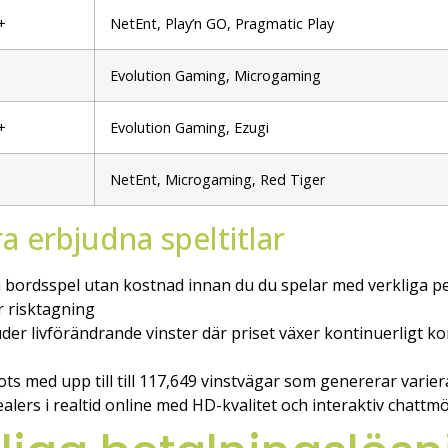
+
NetEnt, Play’n GO, Pragmatic Play
Evolution Gaming, Microgaming
+
Evolution Gaming, Ezugi
NetEnt, Microgaming, Red Tiger
ra erbjudna speltitlar
bordsspel utan kostnad innan du du spelar med verkliga peng
r risktagning
juder livförändrande vinster där priset växer kontinuerligt ko
ts med upp till till 117,649 vinstvägar som genererar varie
lers i realtid online med HD-kvalitet och interaktiv chattmö