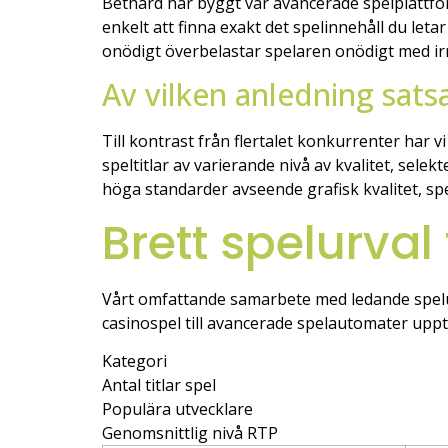
Bethard har byggt vår avancerade spelplattfo
enkelt att finna exakt det spelinnehåll du le
onödigt överbelastar spelaren onödigt med ir
Av vilken anledning sats
Till kontrast från flertalet konkurrenter har 
speltitlar av varierande nivå av kvalitet, selek
höga standarder avseende grafisk kvalitet, s
Brett spelurval
Vårt omfattande samarbete med ledande spelutv
casinospel till avancerade spelautomater upptä
Kategori
Antal titlar spel
Populära utvecklare
Genomsnittlig nivå RTP