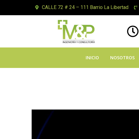
CALLE 72 # 24 – 111 Barrio La Libertad
INICIO
NOSOTROS
Bethard Casin
Vägledning til