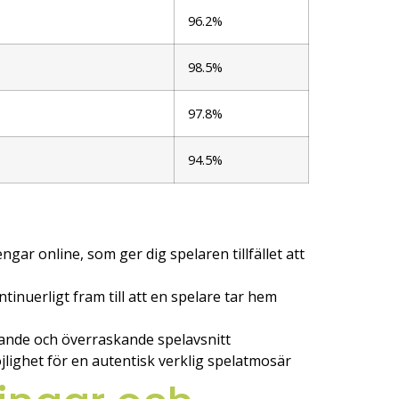
96.2%
98.5%
97.8%
94.5%
ar online, som ger dig spelaren tillfället att
ntinuerligt fram till att en spelare tar hem
rande och överraskande spelavsnitt
jlighet för en autentisk verklig spelatmosär