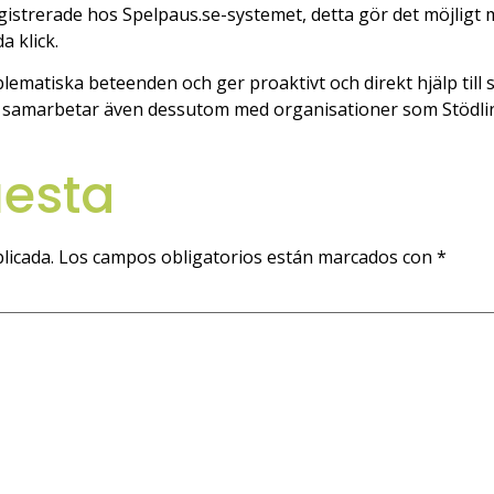
istrerade hos Spelpaus.se-systemet, detta gör det möjligt 
a klick.
blematiska beteenden och ger proaktivt och direkt hjälp til
rd samarbetar även dessutom med organisationer som Stödlin
uesta
licada.
Los campos obligatorios están marcados con
*