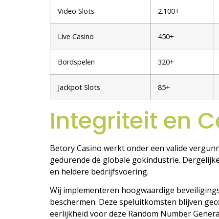
Video Slots
2.100+
Live Casino
450+
Bordspelen
320+
Jackpot Slots
85+
Integriteit en C
Betory Casino werkt onder een valide vergun
gedurende de globale gokindustrie. Dergelij
en heldere bedrijfsvoering.
Wij implementeren hoogwaardige beveiligingst
beschermen. Deze speluitkomsten blijven geco
eerlijkheid voor deze Random Number Generat