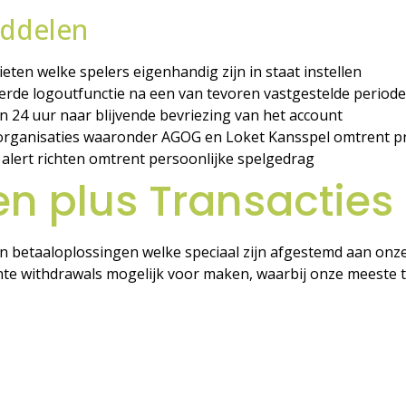
ddelen
eten welke spelers eigenhandig zijn in staat instellen
eerde logoutfunctie na een van tevoren vastgestelde periode
n 24 uur naar blijvende bevriezing van het account
lporganisaties waaronder AGOG en Loket Kansspel omtrent
alert richten omtrent persoonlijke spelgedrag
n plus Transacties
an betaaloplossingen welke speciaal zijn afgestemd aan onz
ciënte withdrawals mogelijk voor maken, waarbij onze meest