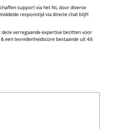
schaffen support via het NL door diverse
iddelde responstijd via directe chat blijft
deze verregaande expertise bezitten voor
 & een tevredenheidscore bestaande uit 4.6