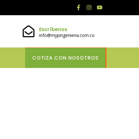
Escríbenos
info@mypingenieria.com.co
COTIZA CON NOSOTROS
aar Online