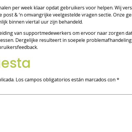
malen per week klaar opdat gebruikers voor helpen. Wij ver
che post & ‘n omvangrijke veelgestelde vragen sectie. Onze gem
ijk binnen viertal uur zijn behandeld.
iding van supportmedewerkers om ervoor naar zorgen dat 
essen. Dergelijke resulteert in soepele problemafhandeling
bruikersfeedback.
uesta
licada.
Los campos obligatorios están marcados con
*