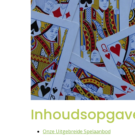
Inhoudsopgav
Onze Uitgebreide Spelaanbod