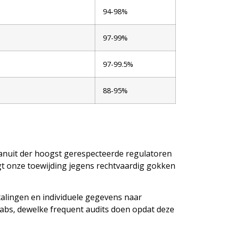
94-98%
97-99%
97-99.5%
88-95%
vanuit der hoogst gerespecteerde regulatoren
t onze toewijding jegens rechtvaardig gokken
talingen en individuele gegevens naar
Labs, dewelke frequent audits doen opdat deze