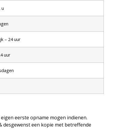
2 u
agen
jk – 24 uur
24 uur
dsdagen
j eigen eerste opname mogen indienen.
 & desgewenst een kopie met betreffende