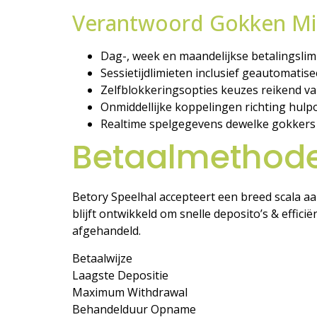
Verantwoord Gokken Mi
Dag-, week en maandelijkse betalingslimi
Sessietijdlimieten inclusief geautomatis
Zelfblokkeringsopties keuzes reikend va
Onmiddellijke koppelingen richting hu
Realtime spelgegevens dewelke gokkers 
Betaalmethode
Betory Speelhal accepteert een breed scala a
blijft ontwikkeld om snelle deposito’s & effi
afgehandeld.
Betaalwijze
Laagste Depositie
Maximum Withdrawal
Behandelduur Opname