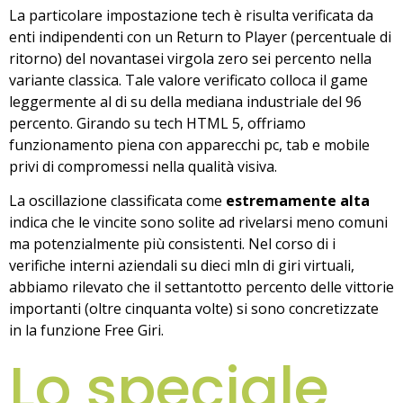
La particolare impostazione tech è risulta verificata da
enti indipendenti con un Return to Player (percentuale di
ritorno) del novantasei virgola zero sei percento nella
variante classica. Tale valore verificato colloca il game
leggermente al di su della mediana industriale del 96
percento. Girando su tech HTML 5, offriamo
funzionamento piena con apparecchi pc, tab e mobile
privi di compromessi nella qualità visiva.
La oscillazione classificata come
estremamente alta
indica che le vincite sono solite ad rivelarsi meno comuni
ma potenzialmente più consistenti. Nel corso di i
verifiche interni aziendali su dieci mln di giri virtuali,
abbiamo rilevato che il settantotto percento delle vittorie
importanti (oltre cinquanta volte) si sono concretizzate
in la funzione Free Giri.
Lo speciale