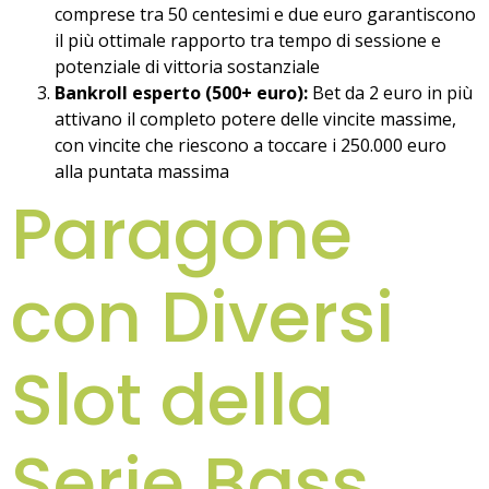
comprese tra 50 centesimi e due euro garantiscono
il più ottimale rapporto tra tempo di sessione e
potenziale di vittoria sostanziale
Bankroll esperto (500+ euro):
Bet da 2 euro in più
attivano il completo potere delle vincite massime,
con vincite che riescono a toccare i 250.000 euro
alla puntata massima
Paragone
con Diversi
Slot della
Serie Bass