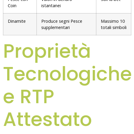
Coin
istantanei
Dinamite
Produce segni Pesce
Massimo 10
supplementari
totali simboli
Proprietà
Tecnologiche
e RTP
Attestato