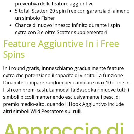
preventiva delle feature aggiuntive
5 totali Scatter: 20 spin free con garanzia di almeno
un simbolo Fisher
Chance di nuovo innesco infinito durante i spin
extra con 3 e oltre Scatter supplementari
Feature Aggiuntive In i Free
Spins
In i round gratis, innneschiamo gradualmente feature
extra che potenziano il capacità di vincita. La funzione
Dinamite compare random per cambiare max 10 icone in
Fish con premi cash. La modalità Bazooka rimuove tutti i
simboli piccoli mantenendo esclusivamente i pesci di
premio medio-alto, quando il Hook Aggiuntivo include
altri simboli Wild Pescatore sui rulli.
Approccio di