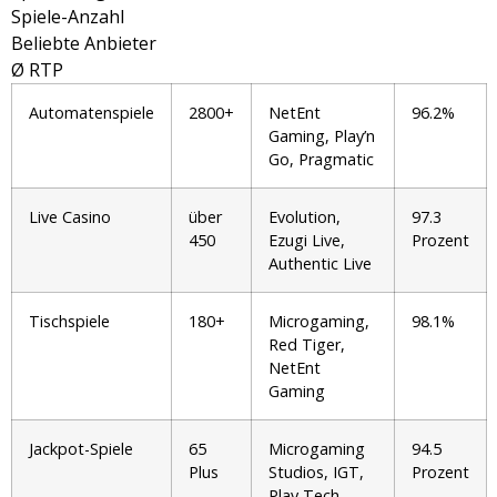
Spiele-Anzahl
Beliebte Anbieter
Ø RTP
Automatenspiele
2800+
NetEnt
96.2%
Gaming, Play’n
Go, Pragmatic
Live Casino
über
Evolution,
97.3
450
Ezugi Live,
Prozent
Authentic Live
Tischspiele
180+
Microgaming,
98.1%
Red Tiger,
NetEnt
Gaming
Jackpot-Spiele
65
Microgaming
94.5
Plus
Studios, IGT,
Prozent
Play Tech