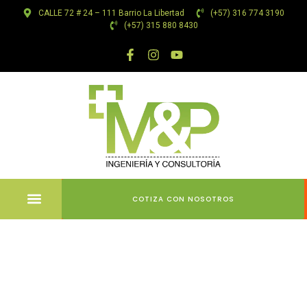
CALLE 72 # 24 – 111 Barrio La Libertad
(+57) 316 774 3190
(+57) 315 880 8430
COTIZA CON NOSOTROS
Boomerang
Gaming: