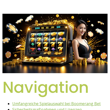
Glücksspiel
Navigation
Umfangreiche Spielauswahl bei Boomerang Bet
Sicherheitsmaßnahmen und Lizenzen