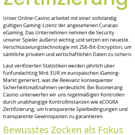
Unser Online-Casino arbeitet mit einer vollständig
gültigen Gaming-Lizenz der angesehenen Curacao
eGaming. Das Unternehmen nehmen die Security
unserer Spieler äußerst wichtig und setzen ein neueste
Verschlüsselungstechnologie mit 256-Bit-Encryption, um
sämtliche privaten und wirtschaftlichen Daten zu sichern.
Laut verifizierten Statistiken werden jährlich über
fünfundachtzig Mrd. EUR im europäischen iGaming-
Markt generiert, was die Relevanz konsequenter
Sicherheitsmaßnahmen verdeutlicht. Bei Boomerang
Casino unterwerfen wir uns regelmäßigen Kontrollen
durch unabhängige Kontrollinstanzen wie eCOGRA
Zertifizierung, um transparente Spielbedingungen und
transparente Gewinnquoten zu garantieren.
Bewusstes Zocken als Fokus