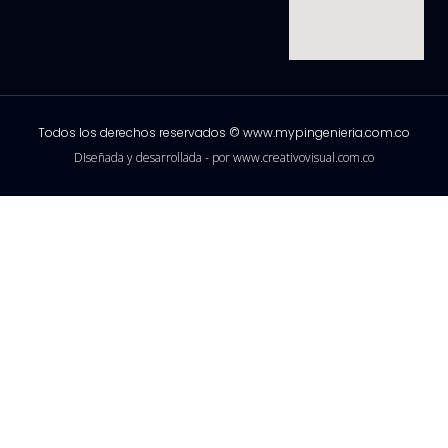
Todos los derechos reservados © www.mypingenieria.com.co
DIseñada y desarrollada - por www.creativovisual.com.co