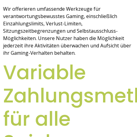
Wir offerieren umfassende Werkzeuge für
verantwortungsbewusstes Gaming, einschließlich
Einzahlungslimits, Verlust-Limiten,
Sitzungszeitbegrenzungen und Selbstausschluss-
Möglichkeiten. Unsere Nutzer haben die Möglichkeit
jederzeit ihre Aktivitäten überwachen und Aufsicht über
ihr Gaming-Verhalten behalten.
Variable
Zahlungsmet
für alle