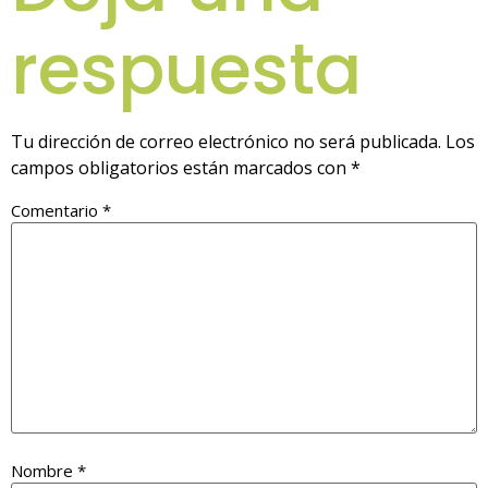
respuesta
Tu dirección de correo electrónico no será publicada.
Los
campos obligatorios están marcados con
*
Comentario
*
Nombre
*