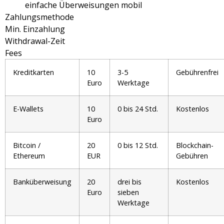
einfache Überweisungen mobil
Zahlungsmethode
Min. Einzahlung
Withdrawal-Zeit
Fees
Kreditkarten
10
3-5
Gebührenfrei
Euro
Werktage
E-Wallets
10
0 bis 24 Std.
Kostenlos
Euro
Bitcoin /
20
0 bis 12 Std.
Blockchain-
Ethereum
EUR
Gebühren
Banküberweisung
20
drei bis
Kostenlos
Euro
sieben
Werktage