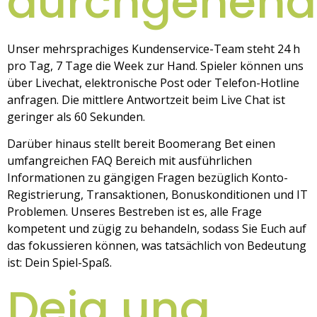
durchgehend
Unser mehrsprachiges Kundenservice-Team steht 24 h
pro Tag, 7 Tage die Week zur Hand. Spieler können uns
über Livechat, elektronische Post oder Telefon-Hotline
anfragen. Die mittlere Antwortzeit beim Live Chat ist
geringer als 60 Sekunden.
Darüber hinaus stellt bereit Boomerang Bet einen
umfangreichen FAQ Bereich mit ausführlichen
Informationen zu gängigen Fragen bezüglich Konto-
Registrierung, Transaktionen, Bonuskonditionen und IT
Problemen. Unseres Bestreben ist es, alle Frage
kompetent und zügig zu behandeln, sodass Sie Euch auf
das fokussieren können, was tatsächlich von Bedeutung
ist: Dein Spiel-Spaß.
Deja una