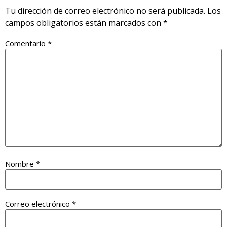
Tu dirección de correo electrónico no será publicada.
Los
campos obligatorios están marcados con
*
Comentario
*
Nombre
*
Correo electrónico
*