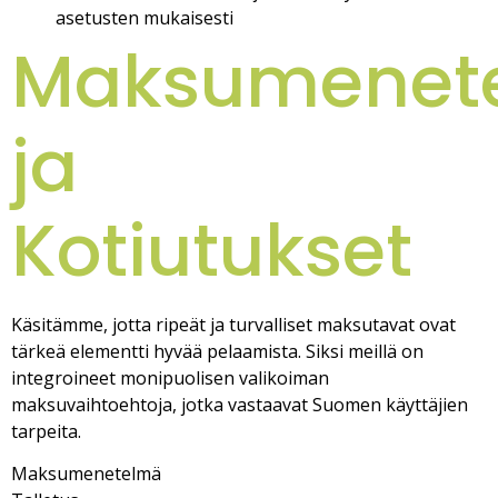
asetusten mukaisesti
Maksumenet
ja
Kotiutukset
Käsitämme, jotta ripeät ja turvalliset maksutavat ovat
tärkeä elementti hyvää pelaamista. Siksi meillä on
integroineet monipuolisen valikoiman
maksuvaihtoehtoja, jotka vastaavat Suomen käyttäjien
tarpeita.
Maksumenetelmä