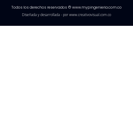
Todos los derechos reservados © www.mypingenieria.com.co
DIseñada y desarrollada - por www.creativovisual.com.co