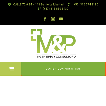
CALLE 72 # 24 – 111 Barrio La Libertad
(+57) 316 774 3190
(+57) 315 880 8430
COTIZA CON NOSOTROS
BoomerangBe
Turvallinen