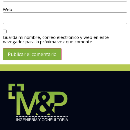
Web
Guarda mi nombre, correo electrónico y web en este
navegador para la próxima vez que comente.