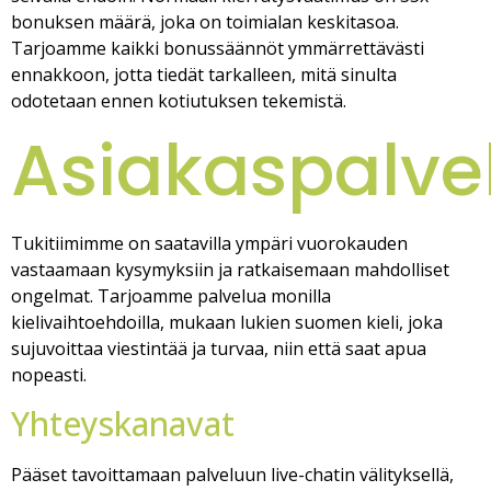
bonuksen määrä, joka on toimialan keskitasoa.
Tarjoamme kaikki bonussäännöt ymmärrettävästi
ennakkoon, jotta tiedät tarkalleen, mitä sinulta
odotetaan ennen kotiutuksen tekemistä.
Asiakaspalve
Tukitiimimme on saatavilla ympäri vuorokauden
vastaamaan kysymyksiin ja ratkaisemaan mahdolliset
ongelmat. Tarjoamme palvelua monilla
kielivaihtoehdoilla, mukaan lukien suomen kieli, joka
sujuvoittaa viestintää ja turvaa, niin että saat apua
nopeasti.
Yhteyskanavat
Pääset tavoittamaan palveluun live-chatin välityksellä,