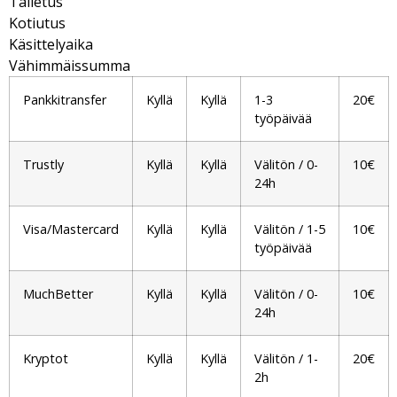
Talletus
Kotiutus
Käsittelyaika
Vähimmäissumma
Pankkitransfer
Kyllä
Kyllä
1-3
20€
työpäivää
Trustly
Kyllä
Kyllä
Välitön / 0-
10€
24h
Visa/Mastercard
Kyllä
Kyllä
Välitön / 1-5
10€
työpäivää
MuchBetter
Kyllä
Kyllä
Välitön / 0-
10€
24h
Kryptot
Kyllä
Kyllä
Välitön / 1-
20€
2h