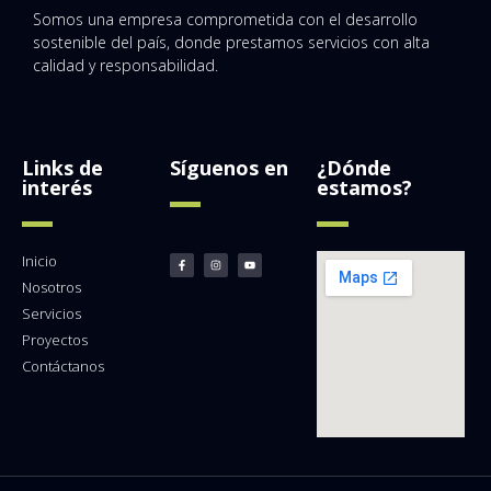
Somos una empresa comprometida con el desarrollo
sostenible del país, donde prestamos servicios con alta
calidad y responsabilidad.
Links de
Síguenos en
¿Dónde
interés
estamos?
Inicio
Nosotros
Servicios
Proyectos
Contáctanos