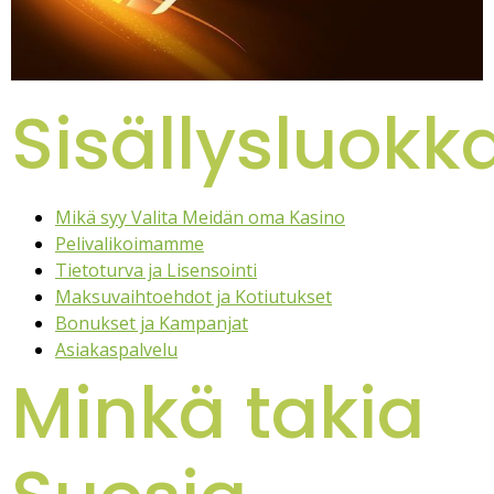
Sisällysluokk
Mikä syy Valita Meidän oma Kasino
Pelivalikoimamme
Tietoturva ja Lisensointi
Maksuvaihtoehdot ja Kotiutukset
Bonukset ja Kampanjat
Asiakaspalvelu
Minkä takia