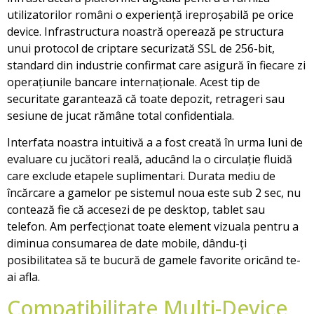
utilizatorilor români o experiență ireproșabilă pe orice
device. Infrastructura noastră operează pe structura
unui protocol de criptare securizată SSL de 256-bit,
standard din industrie confirmat care asigură în fiecare zi
operațiunile bancare internaționale. Acest tip de
securitate garantează că toate depozit, retrageri sau
sesiune de jucat rămâne total confidentiala.
Interfata noastra intuitivă a a fost creată în urma luni de
evaluare cu jucători reală, aducând la o circulație fluidă
care exclude etapele suplimentari. Durata mediu de
încărcare a gamelor pe sistemul noua este sub 2 sec, nu
contează fie că accesezi de pe desktop, tablet sau
telefon. Am perfecționat toate element vizuala pentru a
diminua consumarea de date mobile, dându-ți
posibilitatea să te bucură de gamele favorite oricând te-
ai afla.
Compatibilitate Multi-Device