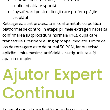
confidențialitate sporită
Paysafecard pentru clienții care prefera plățile
preplătit
Retragerea sunt procesată in conformitate cu politica
platformei de control în etape: primele extrageri necesită
confirmarea ID (procedură normală KYC), dupa care
tranzacțiile ulterioare ajung aproape imediate. Limita de
jos de retragere este de numai 50 RON, iar nu există
aplicăm limita maximă artificialã – castigurile tale îți
apartin complet.
Ajutor Expert
Continuu
Team-ul noua de asistență cuprinde specialiști