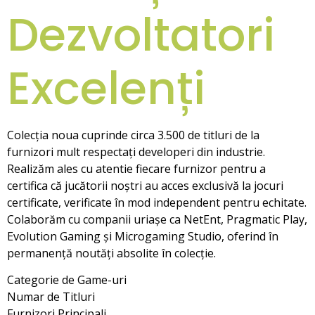
Dezvoltatori
Excelenți
Colecția noua cuprinde circa 3.500 de titluri de la
furnizori mult respectați developeri din industrie.
Realizăm ales cu atentie fiecare furnizor pentru a
certifica că jucătorii noștri au acces exclusivă la jocuri
certificate, verificate în mod independent pentru echitate.
Colaborăm cu companii uriașe ca NetEnt, Pragmatic Play,
Evolution Gaming și Microgaming Studio, oferind în
permanență noutăți absolite în colecție.
Categorie de Game-uri
Numar de Titluri
Furnizori Principali