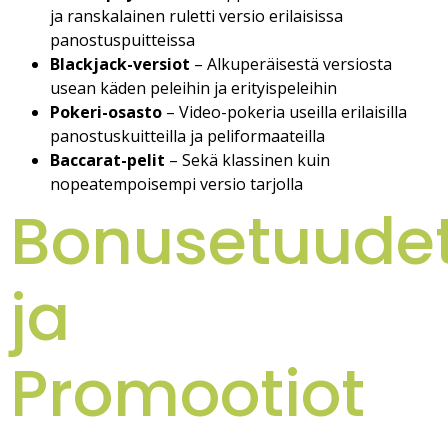
ja ranskalainen ruletti versio erilaisissa
panostuspuitteissa
Blackjack-versiot
– Alkuperäisestä versiosta
usean käden peleihin ja erityispeleihin
Pokeri-osasto
– Video-pokeria useilla erilaisilla
panostuskuitteilla ja peliformaateilla
Baccarat-pelit
– Sekä klassinen kuin
nopeatempoisempi versio tarjolla
Bonusetuude
ja
Promootiot