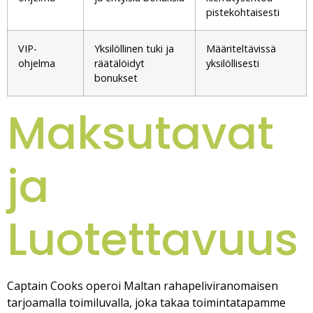
pistekohtaisesti
VIP-
Yksilöllinen tuki ja
Määriteltävissä
ohjelma
räätälöidyt
yksilöllisesti
bonukset
Maksutavat
ja
Luotettavuus
Captain Cooks operoi Maltan rahapeliviranomaisen
tarjoamalla toimiluvalla, joka takaa toimintatapamme