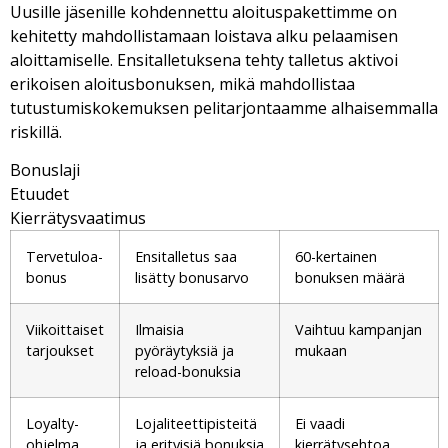
Uusille jäsenille kohdennettu aloituspakettimme on
kehitetty mahdollistamaan loistava alku pelaamisen
aloittamiselle. Ensitalletuksena tehty talletus aktivoi
erikoisen aloitusbonuksen, mikä mahdollistaa
tutustumiskokemuksen pelitarjontaamme alhaisemmalla
riskillä.
Bonuslaji
Etuudet
Kierrätysvaatimus
Tervetuloa-
Ensitalletus saa
60-kertainen
bonus
lisätty bonusarvo
bonuksen määrä
Viikoittaiset
Ilmaisia
Vaihtuu kampanjan
tarjoukset
pyöräytyksiä ja
mukaan
reload-bonuksia
Loyalty-
Lojaliteettipisteitä
Ei vaadi
ohjelma
ja erityisiä bonuksia
kierrätysehtoa