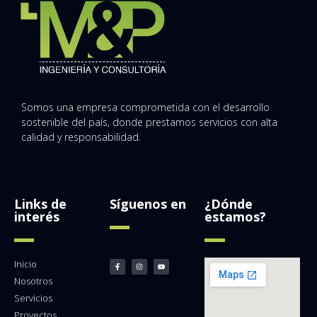
Somos una empresa comprometida con el desarrollo
sostenible del país, donde prestamos servicios con alta
calidad y responsabilidad.
Links de
Síguenos en
¿Dónde
interés
estamos?
Inicio
Nosotros
Servicios
Proyectos