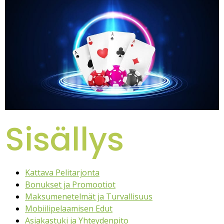
Sisällys
Kattava Pelitarjonta
Bonukset ja Promootiot
Maksumenetelmät ja Turvallisuus
Mobiilipelaamisen Edut
Asiakastuki ja Yhteydenpito