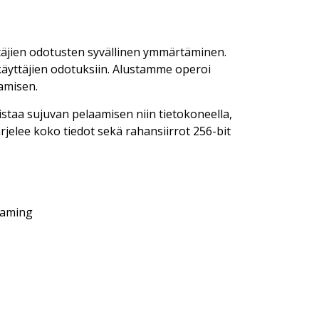
täjien odotusten syvällinen ymmärtäminen.
 käyttäjien odotuksiin. Alustamme operoi
amisen.
staa sujuvan pelaamisen niin tietokoneella,
jelee koko tiedot sekä rahansiirrot 256-bit
 Gaming