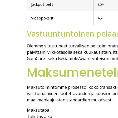
Jackpot-pelit
85+
Videopokerit
45+
Vastuuntuntoinen pela
Olemme sitoutuneet turvallisen pelitoiminnan 
päivittäin, viikkotasolla sekä kuukausittain. I
GamCare- sekä BeGambleAware-yhteisön mukan
Maksumenetelm
Maksutoimintomme prosessoi koko transaktiot
valittuina niiden luotettavuuden ja suosion poh
maailmanlaajuisten standardien mukaisesti.
Maksutapa
Talletus aika