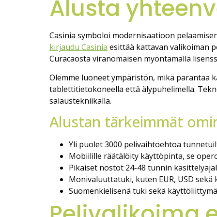
Alusta yhteenv
Casinia symboloi modernisaatioon pelaamisen 
kirjaudu Casinia
esittää kattavan valikoiman pe
Curacaosta viranomaisen myöntämällä lisenssi
Olemme luoneet ympäristön, mikä parantaa käyt
tablettitietokoneella että älypuhelimella. Te
salaustekniikalla.
Alustan tärkeimmät omi
Yli puolet 3000 pelivaihtoehtoa tunnetui
Mobiilille räätälöity käyttöpinta, se oper
Pikaiset nostot 24-48 tunnin käsittelyajal
Monivaluuttatuki, kuten EUR, USD sekä 
Suomenkielisenä tuki sekä käyttöliittym
Pelivalikoima e