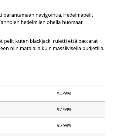
ti parantamaan navigointia. Hedelmäpelit
 Vanhojen hedelmiien ohella huomaat
pelit kuten blackjack, ruletti että baccarat
en niin matalalla kuin massiivisella budjetilla.
94-98%
97-99%
95-99%