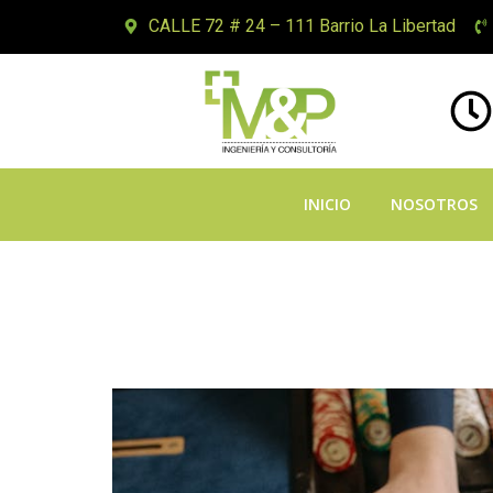
CALLE 72 # 24 – 111 Barrio La Libertad
INICIO
NOSOTROS
Casinia – Varm
Pelaajille