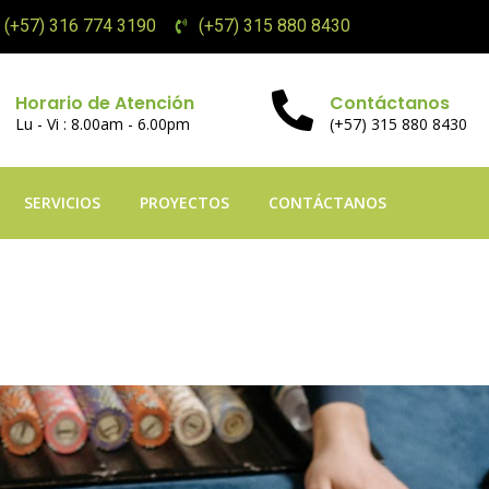
(+57) 316 774 3190
(+57) 315 880 8430
Horario de Atención
Contáctanos
Lu - Vi : 8.00am - 6.00pm
(+57) 315 880 8430
SERVICIOS
PROYECTOS
CONTÁCTANOS
a Pelisivusto Kotim