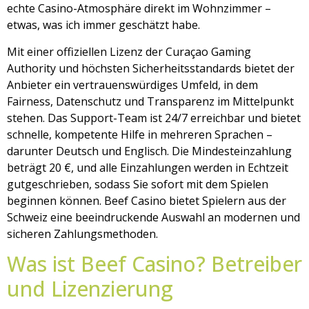
echte Casino-Atmosphäre direkt im Wohnzimmer –
etwas, was ich immer geschätzt habe.
Mit einer offiziellen Lizenz der Curaçao Gaming
Authority und höchsten Sicherheitsstandards bietet der
Anbieter ein vertrauenswürdiges Umfeld, in dem
Fairness, Datenschutz und Transparenz im Mittelpunkt
stehen. Das Support-Team ist 24/7 erreichbar und bietet
schnelle, kompetente Hilfe in mehreren Sprachen –
darunter Deutsch und Englisch. Die Mindesteinzahlung
beträgt 20 €, und alle Einzahlungen werden in Echtzeit
gutgeschrieben, sodass Sie sofort mit dem Spielen
beginnen können. Beef Casino bietet Spielern aus der
Schweiz eine beeindruckende Auswahl an modernen und
sicheren Zahlungsmethoden.
Was ist Beef Casino? Betreiber
und Lizenzierung