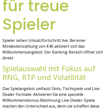
für treue
Spieler
Spieler sehen Umsatzfortschritt live. Bei einer
Mindesteinzahlung von €40 aktiviert sich das
Willkommensangebot. Der Banking-Bereich öffnet sich
direkt.
Spielauswahl mit Fokus auf
RNG, RTP und Volatilität
Das Spielangebot umfasst Slots, Tischspiele und Live-
Dealer-Formate. Aktivieren Sie eine spezielle
Willkommensbonus-Belohnung Live-Dealer-Spiele
machen den Unterschied aus, denn sie schaffen diese