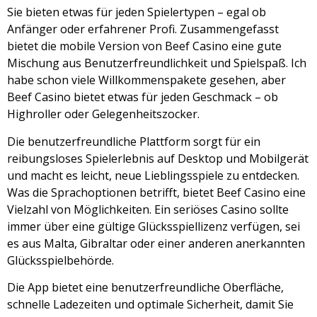
Sie bieten etwas für jeden Spielertypen – egal ob
Anfänger oder erfahrener Profi. Zusammengefasst
bietet die mobile Version von Beef Casino eine gute
Mischung aus Benutzerfreundlichkeit und Spielspaß. Ich
habe schon viele Willkommenspakete gesehen, aber
Beef Casino bietet etwas für jeden Geschmack – ob
Highroller oder Gelegenheitszocker.
Die benutzerfreundliche Plattform sorgt für ein
reibungsloses Spielerlebnis auf Desktop und Mobilgerät
und macht es leicht, neue Lieblingsspiele zu entdecken.
Was die Sprachoptionen betrifft, bietet Beef Casino eine
Vielzahl von Möglichkeiten. Ein seriöses Casino sollte
immer über eine gültige Glücksspiellizenz verfügen, sei
es aus Malta, Gibraltar oder einer anderen anerkannten
Glücksspielbehörde.
Die App bietet eine benutzerfreundliche Oberfläche,
schnelle Ladezeiten und optimale Sicherheit, damit Sie