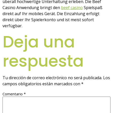
überall hochwertige Unterhaltung erleben. Die Beef
Casino Anwendung bringt den
beef casino
Spielspaß
direkt auf Ihr mobiles Gerät. Die Einzahlung erfolgt
direkt über Ihr Spielerkonto und ist meist sofort
verfügbar.
Deja una
respuesta
Tu dirección de correo electrónico no será publicada.
Los
campos obligatorios están marcados con
*
Comentario
*