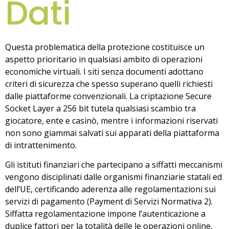
Dati
Questa problematica della protezione costituisce un
aspetto prioritario in qualsiasi ambito di operazioni
economiche virtuali. I siti senza documenti adottano
criteri di sicurezza che spesso superano quelli richiesti
dalle piattaforme convenzionali. La criptazione Secure
Socket Layer a 256 bit tutela qualsiasi scambio tra
giocatore, ente e casinò, mentre i informazioni riservati
non sono giammai salvati sui apparati della piattaforma
di intrattenimento.
Gli istituti finanziari che partecipano a siffatti meccanismi
vengono disciplinati dalle organismi finanziarie statali ed
dell’UE, certificando aderenza alle regolamentazioni sui
servizi di pagamento (Payment di Servizi Normativa 2).
Siffatta regolamentazione impone l’autenticazione a
duplice fattori per la totalità delle le operazioni online,