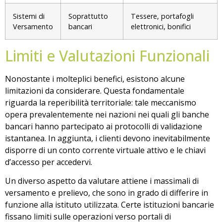
Sistemi di
Soprattutto
Tessere, portafogli
Versamento
bancari
elettronici, bonifici
Limiti e Valutazioni Funzionali
Nonostante i molteplici benefici, esistono alcune
limitazioni da considerare. Questa fondamentale
riguarda la reperibilità territoriale: tale meccanismo
opera prevalentemente nei nazioni nei quali gli banche
bancari hanno partecipato ai protocolli di validazione
istantanea. In aggiunta, i clienti devono inevitabilmente
disporre di un conto corrente virtuale attivo e le chiavi
d’accesso per accedervi.
Un diverso aspetto da valutare attiene i massimali di
versamento e prelievo, che sono in grado di differire in
funzione alla istituto utilizzata. Certe istituzioni bancarie
fissano limiti sulle operazioni verso portali di