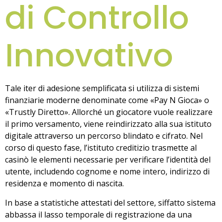
di Controllo
Innovativo
Tale iter di adesione semplificata si utilizza di sistemi
finanziarie moderne denominate come «Pay N Gioca» o
«Trustly Diretto». Allorché un giocatore vuole realizzare
il primo versamento, viene reindirizzato alla sua istituto
digitale attraverso un percorso blindato e cifrato. Nel
corso di questo fase, l’istituto creditizio trasmette al
casinò le elementi necessarie per verificare l’identità del
utente, includendo cognome e nome intero, indirizzo di
residenza e momento di nascita.
In base a statistiche attestati del settore, siffatto sistema
abbassa il lasso temporale di registrazione da una