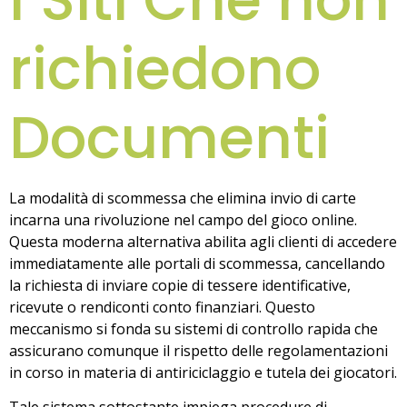
richiedono
Documenti
La modalità di scommessa che elimina invio di carte
incarna una rivoluzione nel campo del gioco online.
Questa moderna alternativa abilita agli clienti di accedere
immediatamente alle portali di scommessa, cancellando
la richiesta di inviare copie di tessere identificative,
ricevute o rendiconti conto finanziari. Questo
meccanismo si fonda su sistemi di controllo rapida che
assicurano comunque il rispetto delle regolamentazioni
in corso in materia di antiriciclaggio e tutela dei giocatori.
Tale sistema sottostante impiega procedure di