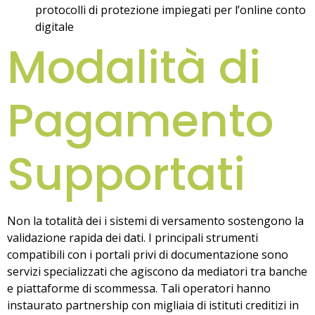
protocolli di protezione impiegati per l’online conto
digitale
Modalità di
Pagamento
Supportati
Non la totalità dei i sistemi di versamento sostengono la
validazione rapida dei dati. I principali strumenti
compatibili con i portali privi di documentazione sono
servizi specializzati che agiscono da mediatori tra banche
e piattaforme di scommessa. Tali operatori hanno
instaurato partnership con migliaia di istituti creditizi in