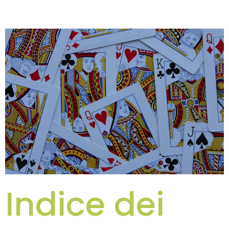
e Velocità
Indice dei