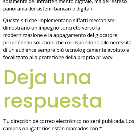
solamente del intrattenimento digitale, ma dell’esteso
panorama dei sistemi bancari e digitali.
Queste siti che implementano siffatti meccanismi
dimostrano un impegno concreto verso la
modernizzazione e la appagamento del giocatore,
proponendo soluzioni che corrispondono alle necessità
di un audience sempre più tecnologicamente evoluto e
focalizzato alla protezione della propria privacy.
Deja una
respuesta
Tu dirección de correo electrónico no será publicada.
Los
campos obligatorios están marcados con
*