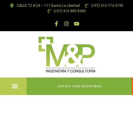
CALLE 72 # 24 – 111 Barrio La Libertad
(+57) 316 774 3190
(+57) 315 880 8430
COTIZA CON NOSOTROS
Casinò Che
non