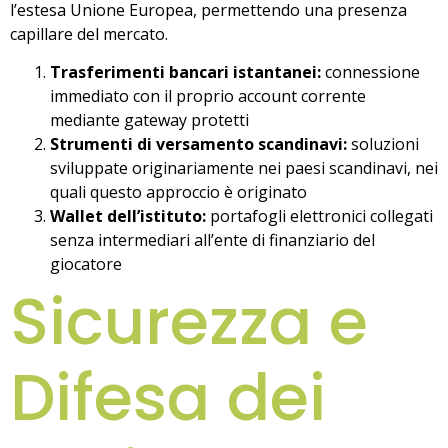
l’estesa Unione Europea, permettendo una presenza
capillare del mercato.
Trasferimenti bancari istantanei:
connessione
immediato con il proprio account corrente
mediante gateway protetti
Strumenti di versamento scandinavi:
soluzioni
sviluppate originariamente nei paesi scandinavi, nei
quali questo approccio è originato
Wallet dell’istituto:
portafogli elettronici collegati
senza intermediari all’ente di finanziario del
giocatore
Sicurezza e
Difesa dei