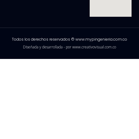
Todos los derechos reservados © www.mypingenieria.com.co
DIseñada y desarrollada - por www.creativovisual.com.co