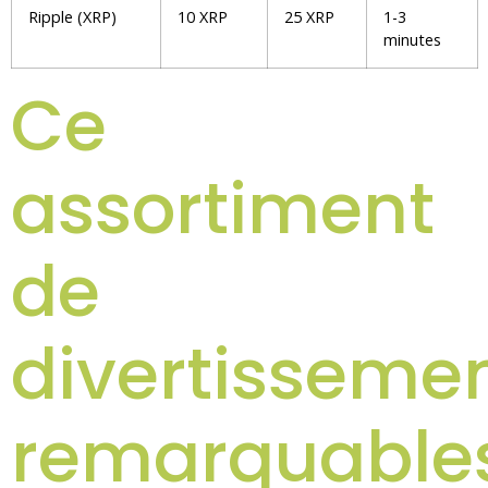
Ripple (XRP)
10 XRP
25 XRP
1-3
minutes
Ce
assortiment
de
divertisseme
remarquable