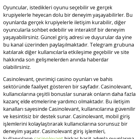
Oyuncular, istedikleri oyunu seçebilir ve gerçek
krupiyelerle heyecan dolu bir deneyim yaşayabilirler. Bu
oyunlarda gerçek krupiyelerle iletişim kurabilir, diğer
oyuncularla sohbet edebilir ve interaktif bir deneyim
yaşayabilirsiniz. Güncel giriş adresi ve duyurular da yine
bu kanal üzerinden paylaşılmaktadır. Telegram grubuna
katılarak diğer kullanıcılarla etkileşime geçebilir ve site
hakkında son gelişmelerden anında haberdar
olabilirsiniz.
Casinolevant, çevrimiçi casino oyunları ve bahis
sektöründe faaliyet gösteren bir sayfadır. Casinolevant,
kullanıcılarına çeşitli bonuslar sunarak onların daha fazla
kazanç elde etmelerine yardımcı olmaktadır. Bu iletişim
kanalları sayesinde Casinolevant, kullanıcılarına güvenilir
ve kesintisiz bir destek sunar. Casinolevant, mobil giriş
işlemlerini kolaylaştırarak kullanıcılarına sorunsuz bir
deneyim yaşatır. Casinolevant giriş işlemleri,
kullanıcıların
casinolevant
birkaç basit adımla oyunlarına