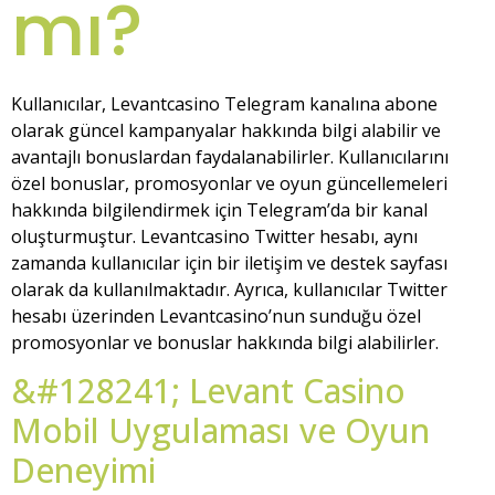
mı?
Kullanıcılar, Levantcasino Telegram kanalına abone
olarak güncel kampanyalar hakkında bilgi alabilir ve
avantajlı bonuslardan faydalanabilirler. Kullanıcılarını
özel bonuslar, promosyonlar ve oyun güncellemeleri
hakkında bilgilendirmek için Telegram’da bir kanal
oluşturmuştur. Levantcasino Twitter hesabı, aynı
zamanda kullanıcılar için bir iletişim ve destek sayfası
olarak da kullanılmaktadır. Ayrıca, kullanıcılar Twitter
hesabı üzerinden Levantcasino’nun sunduğu özel
promosyonlar ve bonuslar hakkında bilgi alabilirler.
&#128241; Levant Casino
Mobil Uygulaması ve Oyun
Deneyimi