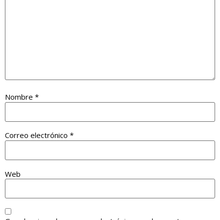
Nombre
*
Correo electrónico
*
Web