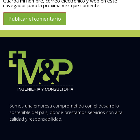
Guarda mi nombre, correo electrónico y web en este
navegador para la próxima vez que comente.
Somos una empresa comprometida con el desarrollo
sostenible del país, donde prestamos servicios con alta
calidad y responsabilidad.