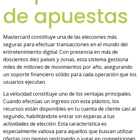
de apuestas
Mastercard constituye una de las elecciones más
seguras para efectuar transacciones en el mundo del
entretenimiento digital. Con presencia en más de
doscientos diez países y zonas, esta sistema gestiona
miles de millones de movimientos por año, asegurando
un soporte financiero sólido para cada operación que los
usuarios ejecutan.
La velocidad constituye uno de los ventajas principales.
Cuando efectúas un ingreso con esta plástico, los
recursos están disponibles en tu cuenta de cliente casi al
segundo, habilitándote entrar sin esperas a tus
actividades de elección. Esta característica es
especialmente valiosa para aquellos que buscan utilizar
ofertas con tiempo restringido o jugar en competiciones