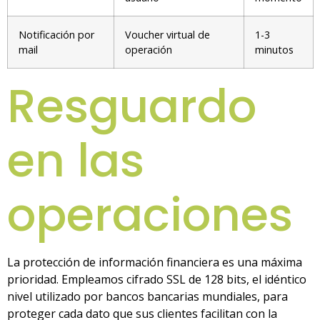
Notificación por
Voucher virtual de
1-3
mail
operación
minutos
Resguardo
en las
operaciones
La protección de información financiera es una máxima
prioridad. Empleamos cifrado SSL de 128 bits, el idéntico
nivel utilizado por bancos bancarias mundiales, para
proteger cada dato que sus clientes facilitan con la