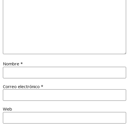
Nombre
*
Correo electrónico
*
Web