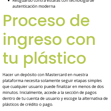
Resguardo contra estafas con tecnología de
autenticación moderna
Proceso de
ingreso con
tu plástico
Hacer un depósito con Mastercard en nuestra
plataforma necesita solamente seguir etapas simples
que cualquier usuario puede finalizar en menos de dos
minutos. Inicialmente, accede a la sección de pagos
dentro de tu cuenta de usuario y escoge la alternativa de
plásticos de crédito o pago.