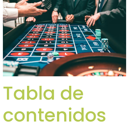
Tabla de
contenidos