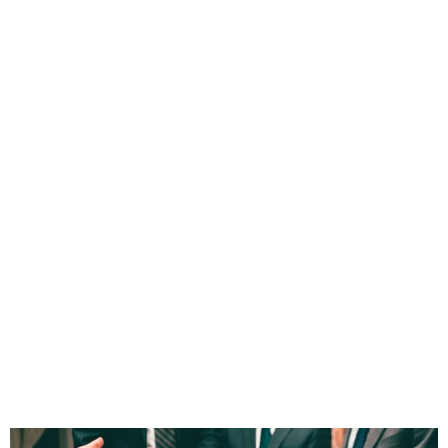
Tu Guía
Completa
para
Ingresos
Seguros