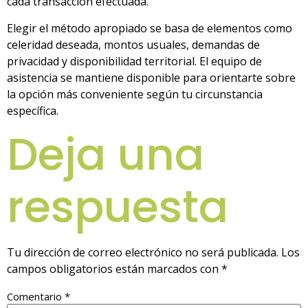
cada transacción efectuada.
Elegir el método apropiado se basa de elementos como
celeridad deseada, montos usuales, demandas de
privacidad y disponibilidad territorial. El equipo de
asistencia se mantiene disponible para orientarte sobre
la opción más conveniente según tu circunstancia
específica.
Deja una
respuesta
Tu dirección de correo electrónico no será publicada.
Los
campos obligatorios están marcados con
*
Comentario
*