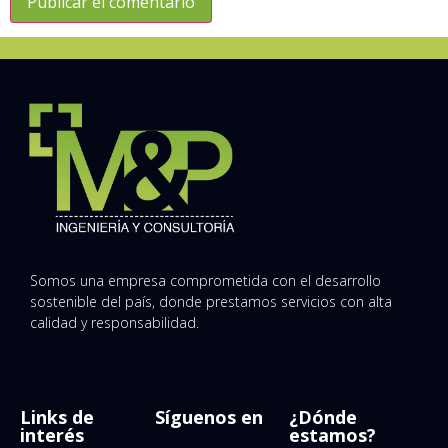
Somos una empresa comprometida con el desarrollo
sostenible del país, donde prestamos servicios con alta
calidad y responsabilidad.
Links de
Síguenos en
¿Dónde
interés
estamos?