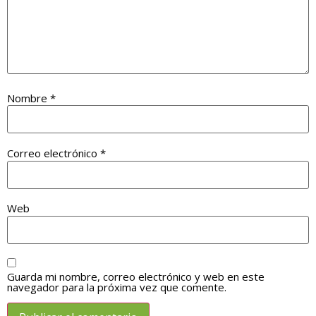
Nombre
*
Correo electrónico
*
Web
Guarda mi nombre, correo electrónico y web en este
navegador para la próxima vez que comente.