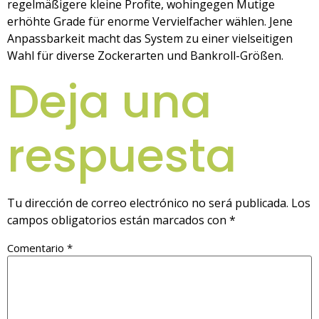
regelmäßigere kleine Profite, wohingegen Mutige
erhöhte Grade für enorme Vervielfacher wählen. Jene
Anpassbarkeit macht das System zu einer vielseitigen
Wahl für diverse Zockerarten und Bankroll-Größen.
Deja una
respuesta
Tu dirección de correo electrónico no será publicada.
Los
campos obligatorios están marcados con
*
Comentario
*