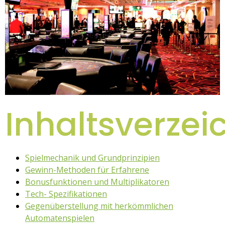
Inhaltsverzei
Spielmechanik und Grundprinzipien
Gewinn-Methoden für Erfahrene
Bonusfunktionen und Multiplikatoren
Tech- Spezifikationen
Gegenüberstellung mit herkömmlichen
Automatenspielen