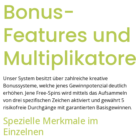
Bonus-
Features und
Multiplikator
Unser System besitzt über zahlreiche kreative
Bonussysteme, welche jenes Gewinnpotenzial deutlich
erhöhen. Jene Free-Spins wird mittels das Aufsammeln
von drei spezifischen Zeichen aktiviert und gewährt 5
risikofreie Durchgänge mit garantierten Basisgewinnen.
Spezielle Merkmale im
Einzelnen