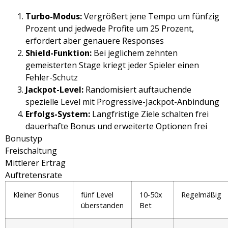
Turbo-Modus:
Vergrößert jene Tempo um fünfzig
Prozent und jedwede Profite um 25 Prozent,
erfordert aber genauere Responses
Shield-Funktion:
Bei jeglichem zehnten
gemeisterten Stage kriegt jeder Spieler einen
Fehler-Schutz
Jackpot-Level:
Randomisiert auftauchende
spezielle Level mit Progressive-Jackpot-Anbindung
Erfolgs-System:
Langfristige Ziele schalten frei
dauerhafte Bonus und erweiterte Optionen frei
Bonustyp
Freischaltung
Mittlerer Ertrag
Auftretensrate
Kleiner Bonus
fünf Level
10-50x
Regelmäßig
überstanden
Bet