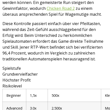
werden können. Ein gemeisterte Run steigert den
Gewinnfaktor, wodurch
Chicken Road 2
zu einem
überaus ansprechenden Spiel für Wagemutige macht.
Diese Kontrolle passiert einfach über vier Pfeiltasten,
während das Zeit-Gefühl ausschlaggebend für den
Erfolg wird. Beim Unterschied zu herkömmlichen
Spielautomaten erfordert das Game direkte Teilnahme
und Skill. Jener RTP-Wert befindet sich bei verifizierten
96,4 Prozent, wodurch im Vergleich zu zahlreichen
traditionellen Automatenspielen herausragend ist.
Spielstufe
Grundvervielfacher
Höchster Profit
Risikolevel
Beginner
1,5x
500x
Kle
Advanced
3.0x
2.500x
Mo