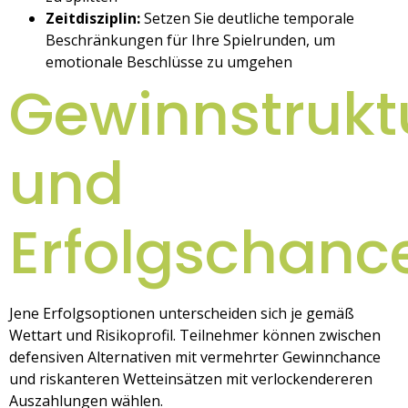
Zeitdisziplin:
Setzen Sie deutliche temporale
Beschränkungen für Ihre Spielrunden, um
emotionale Beschlüsse zu umgehen
Gewinnstrukt
und
Erfolgschanc
Jene Erfolgsoptionen unterscheiden sich je gemäß
Wettart und Risikoprofil. Teilnehmer können zwischen
defensiven Alternativen mit vermehrter Gewinnchance
und riskanteren Wetteinsätzen mit verlockendereren
Auszahlungen wählen.