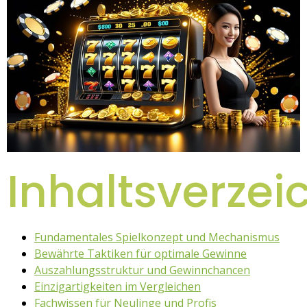
Inhaltsverzei
Fundamentales Spielkonzept und Mechanismus
Bewährte Taktiken für optimale Gewinne
Auszahlungsstruktur und Gewinnchancen
Einzigartigkeiten im Vergleichen
Fachwissen für Neulinge und Profis