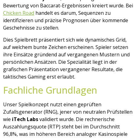
Bewertung von Baccarat-Ergebnissen kreiert wurde. Bei
Chicken Road
handelt es darum, Sequenzen zu
identifizieren und präzise Prognosen über kommende
Geschehnisse zu stellen.
Dies Spielbrett präsentiert sich wie dynamisches Grid,
auf welchem bunte Zeichen erscheinen. Spieler setzen
ihre Einsätze gründend auf vergangenen Mustern und
persönlichen Ansätzen. Die Spezialität liegt in der
grafischen Präsentation vergangener Resultate, die
taktisches Gaming erst erlaubt.
Fachliche Grundlagen
Unser Spielkonzept nutzt einen geprüften
Zufallsgenerator (RNG), jener von neutralen Prüfstellen
wie
iTech Labs
validiert wurde. Die rechnerische
Auszahlungsquote (RTP) steht bei im Durchschnitt
96,8%, was im höheren Bereich analoger Kasinospiele