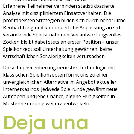
Erfahrene Teilnehmer verbinden statistikbasierte
Analyse mit diszipliniertem Einsatzverhalten. Die
profitabelsten Strategien bilden sich durch beharrliche
Beobachtung und kontinuierliche Anpassung an sich
verändernde Spielsituationen. Verantwortungsvolles
Zocken bleibt dabei stets an erster Position – unser
Spielkonzept soll Unterhaltung gewähren, keine
wirtschaftlichen Schwierigkeiten verursachen.
Diese Implementierung neuester Technologie mit
klassischen Spielkonzepten formt uns zu einer
unvergleichlichen Alternative im Angebot aktueller
Internetkasinos. Jedwede Spielrunde gewährt neue
Aufgaben und jene Chance, eigene Fertigkeiten in
Mustererkennung weiterzuentwickeln.
Deja una