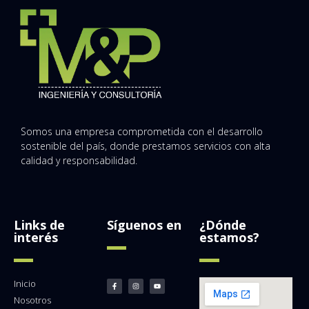
Somos una empresa comprometida con el desarrollo
sostenible del país, donde prestamos servicios con alta
calidad y responsabilidad.
Links de
Síguenos en
¿Dónde
interés
estamos?
Inicio
Nosotros