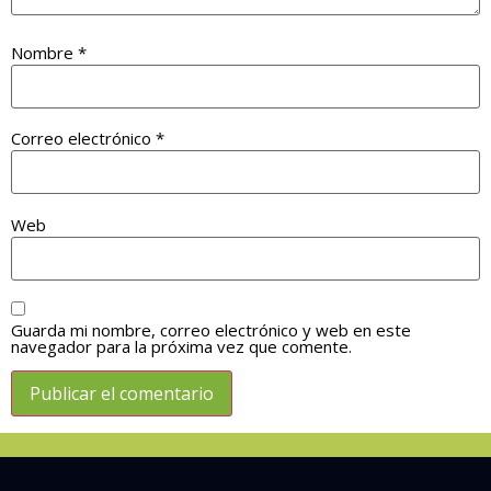
Nombre
*
Correo electrónico
*
Web
Guarda mi nombre, correo electrónico y web en este
navegador para la próxima vez que comente.