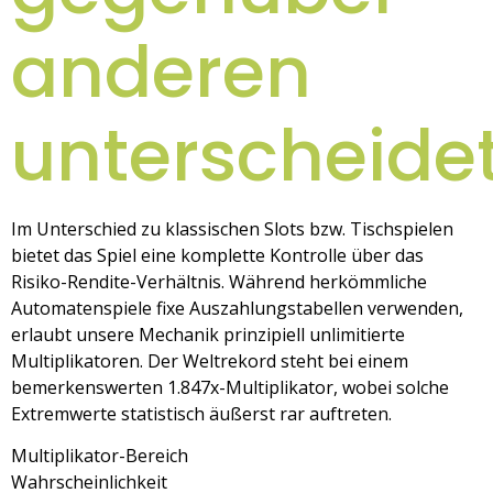
anderen
unterscheide
Im Unterschied zu klassischen Slots bzw. Tischspielen
bietet das Spiel eine komplette Kontrolle über das
Risiko-Rendite-Verhältnis. Während herkömmliche
Automatenspiele fixe Auszahlungstabellen verwenden,
erlaubt unsere Mechanik prinzipiell unlimitierte
Multiplikatoren. Der Weltrekord steht bei einem
bemerkenswerten 1.847x-Multiplikator, wobei solche
Extremwerte statistisch äußerst rar auftreten.
Multiplikator-Bereich
Wahrscheinlichkeit