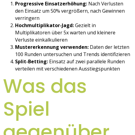
Progressive Einsatzerhöhung:
Nach Verlusten
den Einsatz um 50% vergrößern, nach Gewinnen
verringern
Hochmultiplikator-Jagd:
Gezielt in
Multiplikatoren über 5x warten und kleinere
Verluste einkalkulieren
Mustererkennung verwenden:
Daten der letzten
100 Runden untersuchen und Trends identifizieren
Split-Betting:
Einsatz auf zwei parallele Runden
verteilen mit verschiedenen Ausstiegspunkten
Was das
Spiel
gegenüber