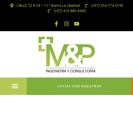
CALLE 72 # 24 – 111 Barrio La Libertad
(+57) 316 774 3190
(+57) 315 880 8430
COTIZA CON NOSOTROS
Chicken
Road: Das