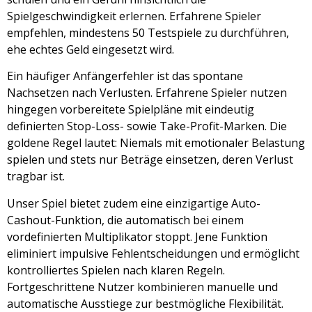
Spielgeschwindigkeit erlernen. Erfahrene Spieler
empfehlen, mindestens 50 Testspiele zu durchführen,
ehe echtes Geld eingesetzt wird.
Ein häufiger Anfängerfehler ist das spontane
Nachsetzen nach Verlusten. Erfahrene Spieler nutzen
hingegen vorbereitete Spielpläne mit eindeutig
definierten Stop-Loss- sowie Take-Profit-Marken. Die
goldene Regel lautet: Niemals mit emotionaler Belastung
spielen und stets nur Beträge einsetzen, deren Verlust
tragbar ist.
Unser Spiel bietet zudem eine einzigartige Auto-
Cashout-Funktion, die automatisch bei einem
vordefinierten Multiplikator stoppt. Jene Funktion
eliminiert impulsive Fehlentscheidungen und ermöglicht
kontrolliertes Spielen nach klaren Regeln.
Fortgeschrittene Nutzer kombinieren manuelle und
automatische Ausstiege zur bestmögliche Flexibilität.