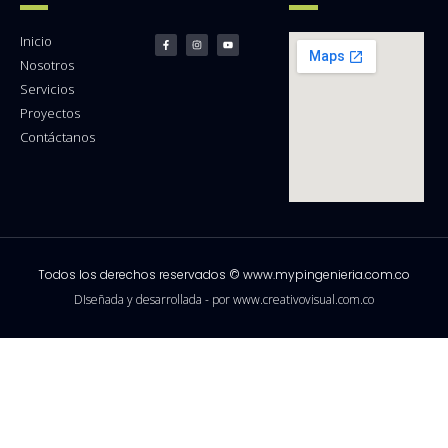
Inicio
Nosotros
Servicios
Proyectos
Contáctanos
Todos los derechos reservados © www.mypingenieria.com.co
DIseñada y desarrollada - por www.creativovisual.com.co