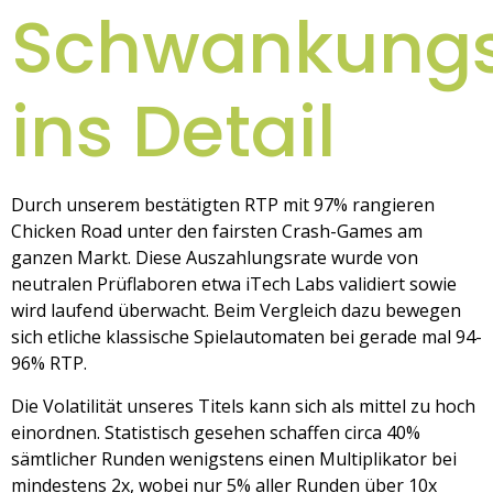
Schwankungs
ins Detail
Durch unserem bestätigten RTP mit 97% rangieren
Chicken Road unter den fairsten Crash-Games am
ganzen Markt. Diese Auszahlungsrate wurde von
neutralen Prüflaboren etwa iTech Labs validiert sowie
wird laufend überwacht. Beim Vergleich dazu bewegen
sich etliche klassische Spielautomaten bei gerade mal 94-
96% RTP.
Die Volatilität unseres Titels kann sich als mittel zu hoch
einordnen. Statistisch gesehen schaffen circa 40%
sämtlicher Runden wenigstens einen Multiplikator bei
mindestens 2x, wobei nur 5% aller Runden über 10x