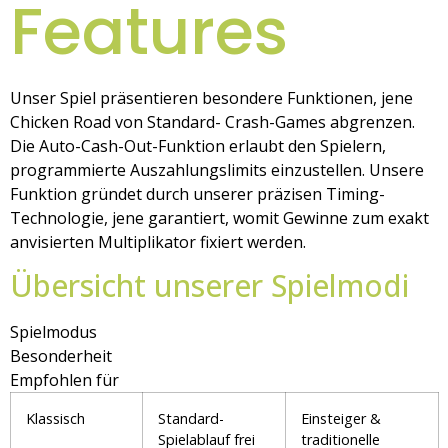
Features
Unser Spiel präsentieren besondere Funktionen, jene
Chicken Road von Standard- Crash-Games abgrenzen.
Die Auto-Cash-Out-Funktion erlaubt den Spielern,
programmierte Auszahlungslimits einzustellen. Unsere
Funktion gründet durch unserer präzisen Timing-
Technologie, jene garantiert, womit Gewinne zum exakt
anvisierten Multiplikator fixiert werden.
Übersicht unserer Spielmodi
Spielmodus
Besonderheit
Empfohlen für
Klassisch
Standard-
Einsteiger &
Spielablauf frei
traditionelle