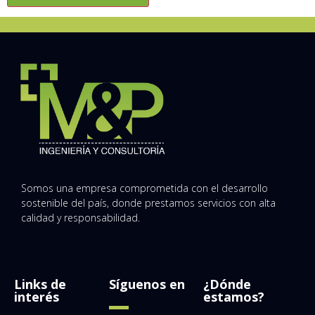
Somos una empresa comprometida con el desarrollo
sostenible del país, donde prestamos servicios con alta
calidad y responsabilidad.
Links de
Síguenos en
¿Dónde
interés
estamos?