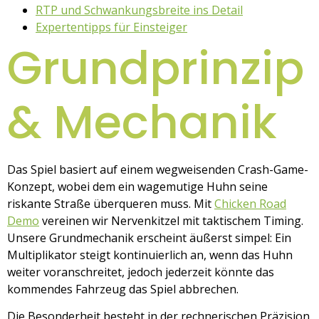
RTP und Schwankungsbreite ins Detail
Expertentipps für Einsteiger
Grundprinzip
& Mechanik
Das Spiel basiert auf einem wegweisenden Crash-Game-
Konzept, wobei dem ein wagemutige Huhn seine
riskante Straße überqueren muss. Mit
Chicken Road
Demo
vereinen wir Nervenkitzel mit taktischem Timing.
Unsere Grundmechanik erscheint äußerst simpel: Ein
Multiplikator steigt kontinuierlich an, wenn das Huhn
weiter voranschreitet, jedoch jederzeit könnte das
kommendes Fahrzeug das Spiel abbrechen.
Die Besonderheit besteht in der rechnerischen Präzision