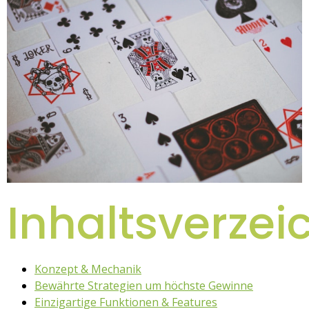
Inhaltsverzei
Konzept & Mechanik
Bewährte Strategien um höchste Gewinne
Einzigartige Funktionen & Features