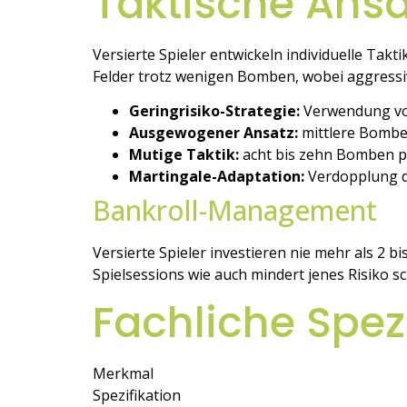
Taktische Ans
Versierte Spieler entwickeln individuelle Tak
Felder trotz wenigen Bomben, wobei aggressi
Geringrisiko-Strategie:
Verwendung von
Ausgewogener Ansatz:
mittlere Bomben
Mutige Taktik:
acht bis zehn Bomben plu
Martingale-Adaptation:
Verdopplung d
Bankroll-Management
Versierte Spieler investieren nie mehr als 2 bi
Spielsessions wie auch mindert jenes Risiko sc
Fachliche Spez
Merkmal
Spezifikation