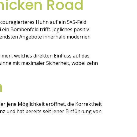
Chicken Road
couragierteres Huhn auf ein 5×5-Feld
ein Bombenfeld trifft. Jegliches positiv
endsten Angebote innerhalb modernen
men, welches direkten Einfluss auf das
inne mit maximaler Sicherheit, wobei zehn
n
er jene Möglichkeit eröffnet, die Korrektheit
z und hat bereits seit jener Einführung von