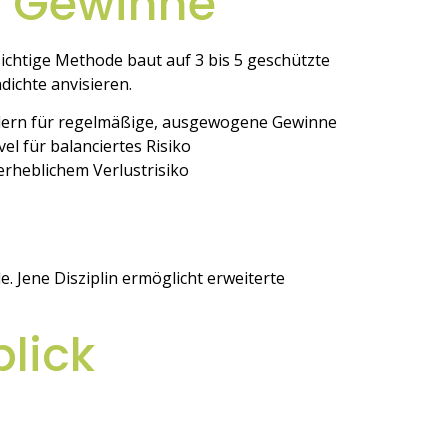
e Gewinne
sichtige Methode baut auf 3 bis 5 geschützte
ichte anvisieren.
ldern für regelmäßige, ausgewogene Gewinne
l für balanciertes Risiko
erheblichem Verlustrisiko
e. Jene Disziplin ermöglicht erweiterte
blick