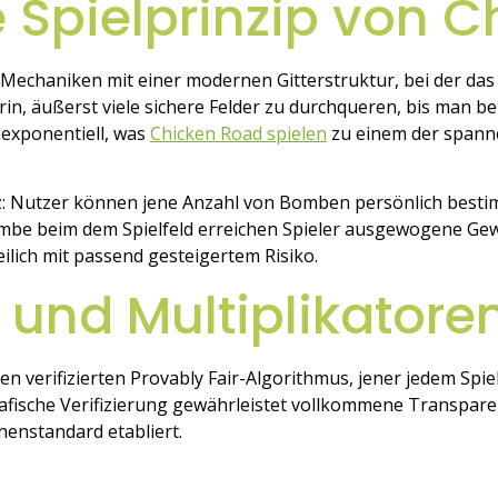
ge Spielprinzip von 
echaniken mit einer modernen Gitterstruktur, bei der das 
in, äußerst viele sichere Felder zu durchqueren, bis man bei 
 exponentiell, was
Chicken Road spielen
zu einem der spann
z: Nutzer können jene Anzahl von Bomben persönlich bestim
ombe beim dem Spielfeld erreichen Spieler ausgewogene Gew
eilich mit passend gesteigertem Risiko.
und Multiplikatore
 verifizierten Provably Fair-Algorithmus, jener jedem Spiel
afische Verifizierung gewährleistet vollkommene Transparen
henstandard etabliert.