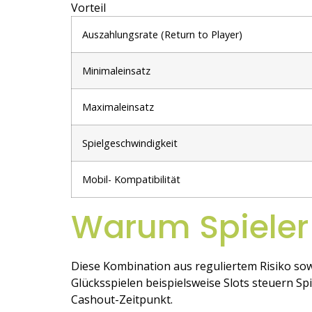
Vorteil
Auszahlungsrate (Return to Player)
Minimaleinsatz
Maximaleinsatz
Spielgeschwindigkeit
Mobil- Kompatibilität
Warum Spiele
Diese Kombination aus reguliertem Risiko so
Glücksspielen beispielsweise Slots steuern S
Cashout-Zeitpunkt.