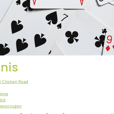
hnis
i Chicken Road
inne
ick
 bevorzugen