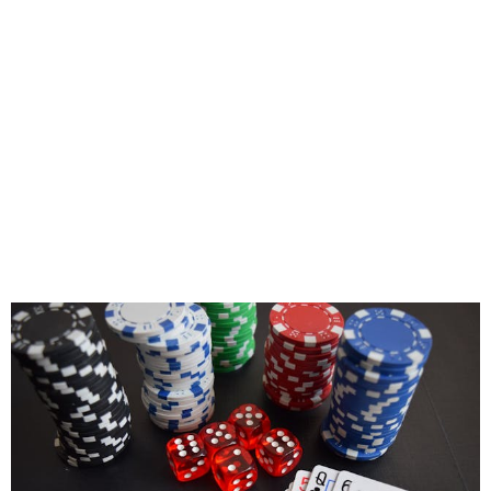
Ekspertu
Rokasgrāma
Dalībniekiem