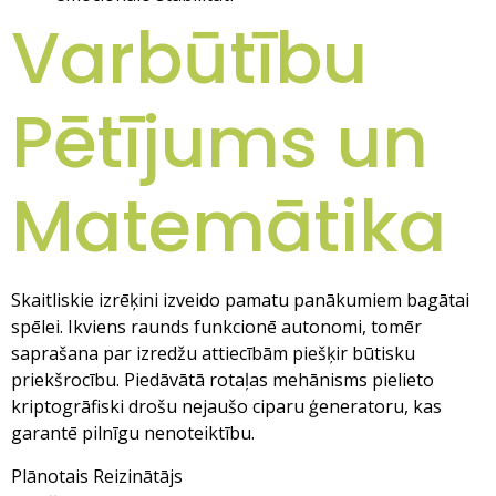
Varbūtību
Pētījums un
Matemātika
Skaitliskie izrēķini izveido pamatu panākumiem bagātai
spēlei. Ikviens raunds funkcionē autonomi, tomēr
saprašana par izredžu attiecībām piešķir būtisku
priekšrocību. Piedāvātā rotaļas mehānisms pielieto
kriptogrāfiski drošu nejaušo ciparu ģeneratoru, kas
garantē pilnīgu nenoteiktību.
Plānotais Reizinātājs