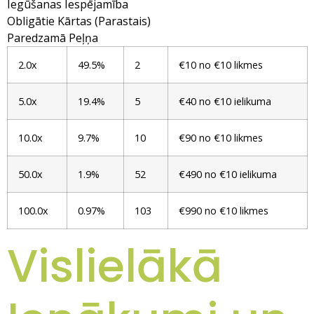
Iegūšanas Iespējamība
Obligātie Kārtas (Parastais)
Paredzamā Peļņa
2.0x
49.5%
2
€10 no €10 likmes
5.0x
19.4%
5
€40 no €10 ielikuma
10.0x
9.7%
10
€90 no €10 likmes
50.0x
1.9%
52
€490 no €10 ielikuma
100.0x
0.97%
103
€990 no €10 likmes
Vislielākā