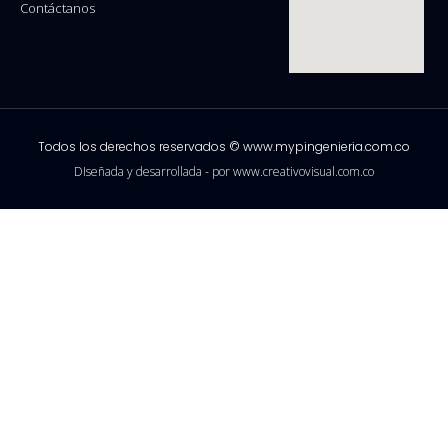
Contáctanos
Todos los derechos reservados © www.mypingenieria.com.co
DIseñada y desarrollada - por www.creativovisual.com.co