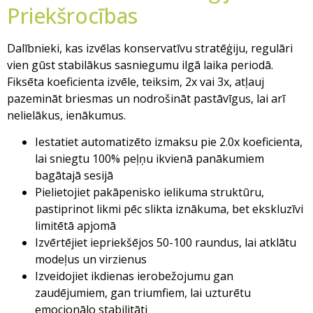
Priekšrocības
Dalībnieki, kas izvēlas konservatīvu stratēģiju, regulāri
vien gūst stabilākus sasniegumu ilgā laika periodā.
Fiksēta koeficienta izvēle, teiksim, 2x vai 3x, atļauj
pazemināt briesmas un nodrošināt pastāvīgus, lai arī
nelielākus, ienākumus.
Iestatiet automatizēto izmaksu pie 2.0x koeficienta,
lai sniegtu 100% peļņu ikvienā panākumiem
bagātajā sesijā
Pielietojiet pakāpenisko ielikuma struktūru,
pastiprinot likmi pēc slikta iznākuma, bet ekskluzīvi
limitētā apjomā
Izvērtējiet iepriekšējos 50-100 raundus, lai atklātu
modeļus un virzienus
Izveidojiet ikdienas ierobežojumu gan
zaudējumiem, gan triumfiem, lai uzturētu
emocionālo stabilitāti