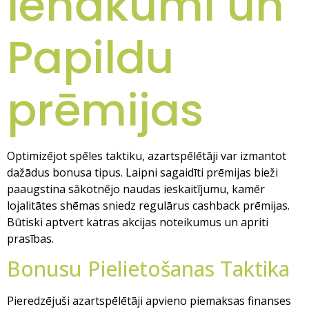
Ienākumi un
Papildu
prēmijas
Optimizējot spēles taktiku, azartspēlētāji var izmantot
dažādus bonusa tipus. Laipni sagaidīti prēmijas bieži
paaugstina sākotnējo naudas ieskaitījumu, kamēr
lojalitātes shēmas sniedz regulārus cashback prēmijas.
Būtiski aptvert katras akcijas noteikumus un apriti
prasības.
Bonusu Pielietošanas Taktika
Pieredzējuši azartspēlētāji apvieno piemaksas finanses