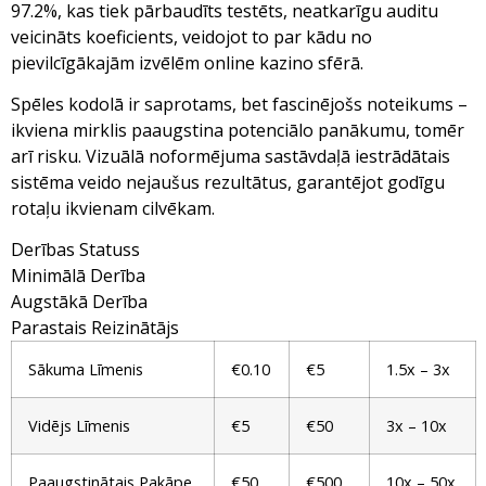
97.2%, kas tiek pārbaudīts testēts, neatkarīgu auditu
veicināts koeficients, veidojot to par kādu no
pievilcīgākajām izvēlēm online kazino sfērā.
Spēles kodolā ir saprotams, bet fascinējošs noteikums –
ikviena mirklis paaugstina potenciālo panākumu, tomēr
arī risku. Vizuālā noformējuma sastāvdaļā iestrādātais
sistēma veido nejaušus rezultātus, garantējot godīgu
rotaļu ikvienam cilvēkam.
Derības Statuss
Minimālā Derība
Augstākā Derība
Parastais Reizinātājs
Sākuma Līmenis
€0.10
€5
1.5x – 3x
Vidējs Līmenis
€5
€50
3x – 10x
Paaugstinātais Pakāpe
€50
€500
10x – 50x