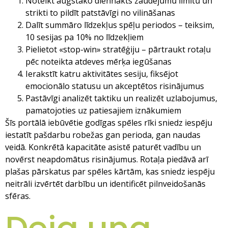
Noteikt augstāko diennakts zaudējumu limitu un
strikti to pildīt patstāvīgi no vilināšanas
Dalīt summāro līdzekļus spēļu periodos – teiksim,
10 sesijas pa 10% no līdzekļiem
Pielietot «stop-win» stratēģiju – pārtraukt rotaļu
pēc noteikta atdeves mērķa iegūšanas
Ierakstīt katru aktivitātes sesiju, fiksējot
emocionālo statusu un akceptētos risinājumus
Pastāvīgi analizēt taktiku un realizēt uzlabojumus,
pamatojoties uz patiesajiem iznākumiem
Šīs portālā iebūvētie godīgas spēles rīki sniedz iespēju
iestatīt pašdarbu robežas gan perioda, gan naudas
veidā. Konkrētā kapacitāte asistē paturēt vadību un
novērst neapdomātus risinājumus. Rotaļa piedāvā arī
plašas pārskatus par spēles kārtām, kas sniedz iespēju
neitrāli izvērtēt darbību un identificēt pilnveidošanās
sfēras.