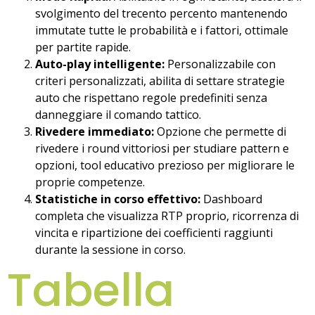
svolgimento del trecento percento mantenendo
immutate tutte le probabilità e i fattori, ottimale
per partite rapide.
Auto-play intelligente:
Personalizzabile con
criteri personalizzati, abilita di settare strategie
auto che rispettano regole predefiniti senza
danneggiare il comando tattico.
Rivedere immediato:
Opzione che permette di
rivedere i round vittoriosi per studiare pattern e
opzioni, tool educativo prezioso per migliorare le
proprie competenze.
Statistiche in corso effettivo:
Dashboard
completa che visualizza RTP proprio, ricorrenza di
vincita e ripartizione dei coefficienti raggiunti
durante la sessione in corso.
Tabella