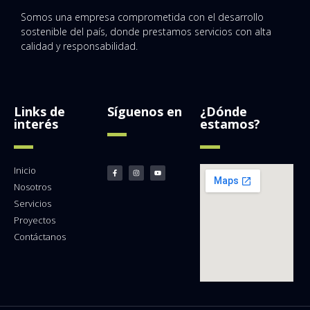
Somos una empresa comprometida con el desarrollo
sostenible del país, donde prestamos servicios con alta
calidad y responsabilidad.
Links de
Síguenos en
¿Dónde
interés
estamos?
Inicio
Nosotros
Servicios
Proyectos
Contáctanos