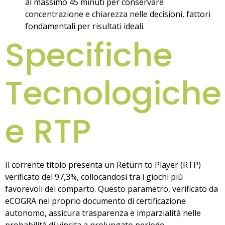
al massimo 45 minuti per conservare
concentrazione e chiarezza nelle decisioni, fattori
fondamentali per risultati ideali.
Specifiche
Tecnologiche
e RTP
Il corrente titolo presenta un Return to Player (RTP)
verificato del 97,3%, collocandosi tra i giochi più
favorevoli del comparto. Questo parametro, verificato da
eCOGRA nel proprio documento di certificazione
autonomo, assicura trasparenza e imparzialità nelle
probabilità di vincita a prolungato periodo.