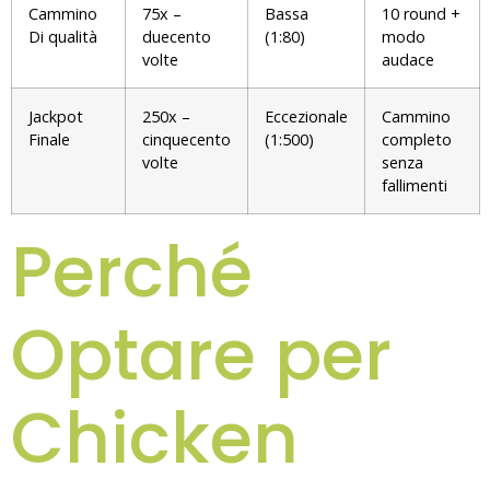
Cammino
75x –
Bassa
10 round +
Di qualità
duecento
(1:80)
modo
volte
audace
Jackpot
250x –
Eccezionale
Cammino
Finale
cinquecento
(1:500)
completo
volte
senza
fallimenti
Perché
Optare per
Chicken