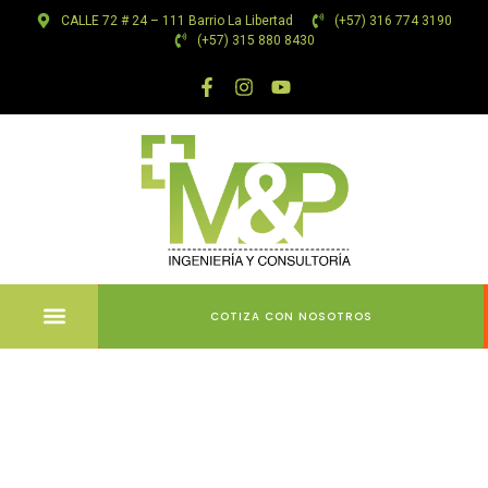
CALLE 72 # 24 – 111 Barrio La Libertad
(+57) 316 774 3190
(+57) 315 880 8430
COTIZA CON NOSOTROS
Chicken
Road: