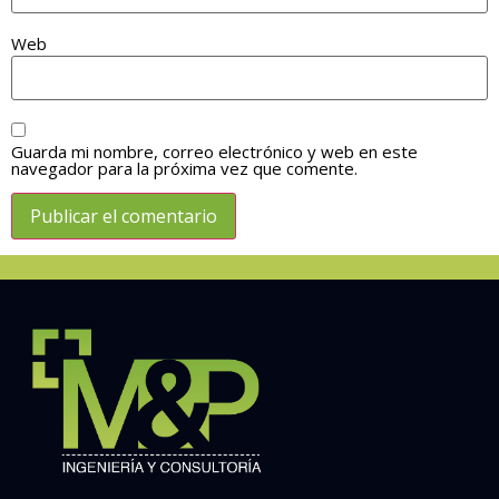
Web
Guarda mi nombre, correo electrónico y web en este
navegador para la próxima vez que comente.