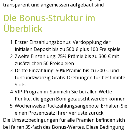
transparent und angemessen aufgebaut sind.
Die Bonus-Struktur im
Überblick
Erster Einzahlungsbonus: Verdopplung der
initialen Deposit bis zu 500 € plus 100 Freispiele
Zweite Einzahlung: 75% Prämie bis zu 300 € mit
zusätzlichen 50 Freispielen
Dritte Einzahlung: 50% Prämie bis zu 200 € und
fünfundzwanzig Gratis-Drehungen für bestimmte
Slots
VIP-Programm: Sammeln Sie bei allen Wette
Punkte, die gegen Boni getauscht werden können
Wochenweise Rückzahlungsangebote: Erhalten Sie
einen Prozentsatz Ihrer Verluste zurück
Die Umsatzbedingungen für alle Prämien befinden sich
bei fairen 35-fach des Bonus-Wertes. Diese Bedingung