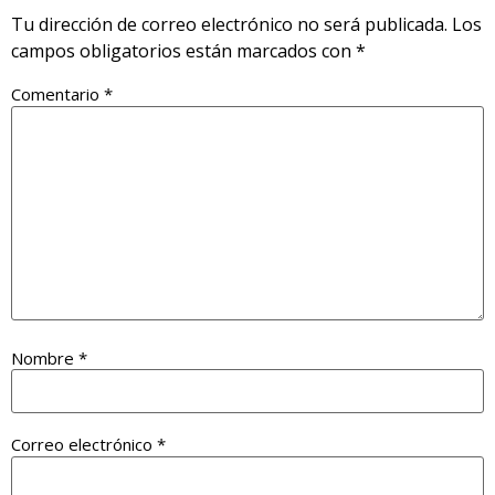
Tu dirección de correo electrónico no será publicada.
Los
campos obligatorios están marcados con
*
Comentario
*
Nombre
*
Correo electrónico
*