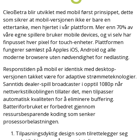
CleoBetra blir utviklet med mobil først prinsippet, dette
som sikrer at mobil-versjonen ikke er bare en
ettertanke, men hjertet i vår plattform. Mer enn 70% av
våre egne spillere bruker mobile devices, og vi selv har
finpusset hver pixel for touch-enheter. Plattformen
fungerer sømløst på Apples iOS, Android og alle
moderne browsere uten nødvendighet for nedlasting.
Responstiden på mobil er identisk med desktop-
versjonen takket være for adaptive strømmeteknologier.
Sanntids dealer-spill broadcaster i opptil 1080p når
nettverkstilkoblingen tillater det, men tilpasser
automatisk kvaliteten for å eliminere buffering.
Batteriforbruket er forbedret gjennom
ressursbesparende koding som senker
prosessorbelastningen.
Tilpasningsdyktig design som tilrettelegger seg