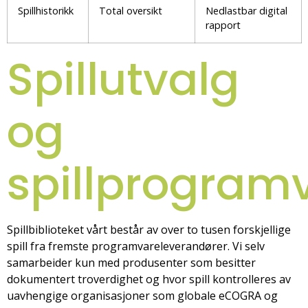
Spillhistorikk
Total oversikt
Nedlastbar digital
rapport
Spillutvalg
og
spillprogram
Spillbiblioteket vårt består av over to tusen forskjellige
spill fra fremste programvareleverandører. Vi selv
samarbeider kun med produsenter som besitter
dokumentert troverdighet og hvor spill kontrolleres av
uavhengige organisasjoner som globale eCOGRA og