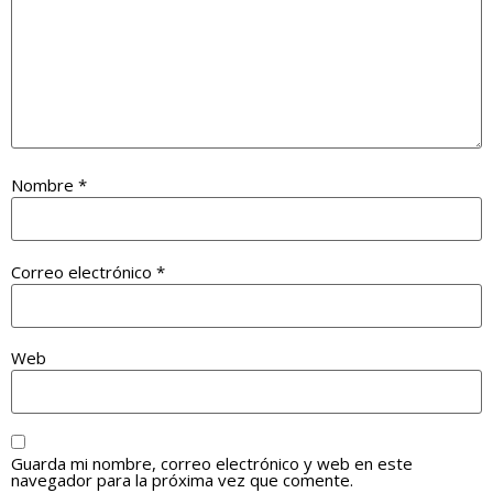
Nombre
*
Correo electrónico
*
Web
Guarda mi nombre, correo electrónico y web en este
navegador para la próxima vez que comente.