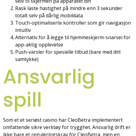
selv til skjermen på apparatet din
Rask laste hastighet på mindre enn 3 sekunder
totalt selv på dårlig mobildata
Touch-optimaliserte kontroller som gir navigasjon
intuitiv
Alternativ for å legge til hjemmeskjerm-snarvei for
app-aktig opplevelse
Push-varsler for spesielle tilbud (bare med ditt
samtykke)
Ansvarlig
spill
Som et et seriøst casino har CleoBetra implementert
omfattende sikre verktøy for trygghet. Ansvarlig drift er
ikke bare et reguleringskrav for CleoBetra, men en