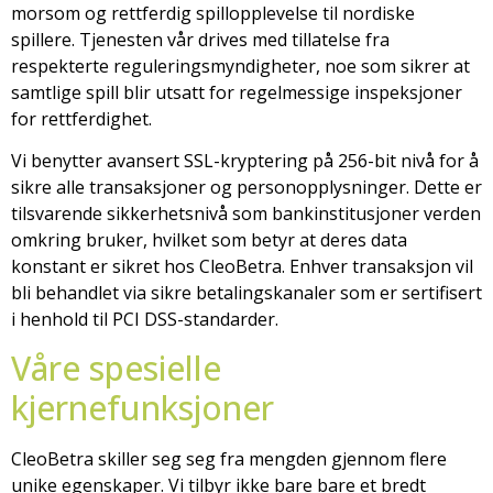
morsom og rettferdig spillopplevelse til nordiske
spillere. Tjenesten vår drives med tillatelse fra
respekterte reguleringsmyndigheter, noe som sikrer at
samtlige spill blir utsatt for regelmessige inspeksjoner
for rettferdighet.
Vi benytter avansert SSL-kryptering på 256-bit nivå for å
sikre alle transaksjoner og personopplysninger. Dette er
tilsvarende sikkerhetsnivå som bankinstitusjoner verden
omkring bruker, hvilket som betyr at deres data
konstant er sikret hos CleoBetra. Enhver transaksjon vil
bli behandlet via sikre betalingskanaler som er sertifisert
i henhold til PCI DSS-standarder.
Våre spesielle
kjernefunksjoner
CleoBetra skiller seg seg fra mengden gjennom flere
unike egenskaper. Vi tilbyr ikke bare bare et bredt