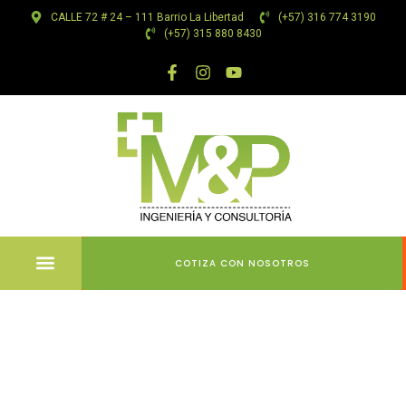
CALLE 72 # 24 – 111 Barrio La Libertad
(+57) 316 774 3190
(+57) 315 880 8430
COTIZA CON NOSOTROS
CleoBetra
Casino –