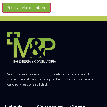
Somos una empresa comprometida con el desarrollo
sostenible del país, donde prestamos servicios con alta
calidad y responsabilidad.
Links de
Síguenos en
¿Dónde