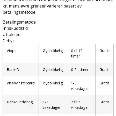
kr, mens øvre grenser varierer basert av
betalingsmetode.
Betalingsmetode
Innskuddstid
Uttakstid
Gebyr
Vipps
Øyeblikkelig
0 til 12
Gratis
timer
BankID
Øyeblikkelig
0-24 timer
Gratis
Visa/Mastercard
Øyeblikkelig
1-3
Gratis
virkedager
Bankoverføring
1-2
2 til 5
Gratis
virkedager
virkedager